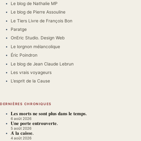
Le blog de Nathalie MP
Le blog de Pierre Assouline
Le Tiers Livre de François Bon
Paratge
OnEric Studio. Design Web
Le lorgnon mélancolique
Éric Poindron
Le blog de Jean Claude Lebrun
Les vrais voyageurs
L’esprit de la Cause
DERNIÈRES CHRONIQUES
𝐋𝐞𝐬 𝐦𝐨𝐫𝐭𝐬 𝐧𝐞 𝐬𝐨𝐧𝐭 𝐩𝐥𝐮𝐬 𝐝𝐚𝐧𝐬 𝐥𝐞 𝐭𝐞𝐦𝐩𝐬.
6 août 2026
𝐔𝐧𝐞 𝐩𝐨𝐫𝐭𝐞 𝐞𝐧𝐭𝐫𝐨𝐮𝐯𝐞𝐫𝐭𝐞.
5 août 2026
𝐀̀ 𝐥𝐚 𝐜𝐚𝐢𝐬𝐬𝐞.
4 août 2026