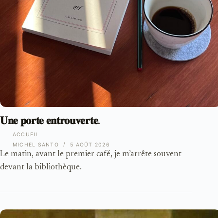
𝐔𝐧𝐞 𝐩𝐨𝐫𝐭𝐞 𝐞𝐧𝐭𝐫𝐨𝐮𝐯𝐞𝐫𝐭𝐞.
ACCUEIL
MICHEL SANTO
5 AOÛT 2026
Le matin, avant le premier café, je m’arrête souvent
devant la bibliothèque.