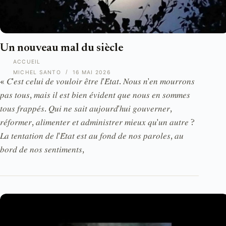
Un nouveau mal du siècle
ACCUEIL
MICHEL SANTO
16 MAI 2026
« 𝐶'𝑒𝑠𝑡 𝑐𝑒𝑙𝑢𝑖 𝑑𝑒 𝑣𝑜𝑢𝑙𝑜𝑖𝑟 𝑒̂𝑡𝑟𝑒 𝑙'𝐸́𝑡𝑎𝑡. 𝑁𝑜𝑢𝑠 𝑛'𝑒𝑛 𝑚𝑜𝑢𝑟𝑟𝑜𝑛𝑠
𝑝𝑎𝑠 𝑡𝑜𝑢𝑠, 𝑚𝑎𝑖𝑠 𝑖𝑙 𝑒𝑠𝑡 𝑏𝑖𝑒𝑛 𝑒́𝑣𝑖𝑑𝑒𝑛𝑡 𝑞𝑢𝑒 𝑛𝑜𝑢𝑠 𝑒𝑛 𝑠𝑜𝑚𝑚𝑒𝑠
𝑡𝑜𝑢𝑠 𝑓𝑟𝑎𝑝𝑝𝑒́𝑠. 𝑄𝑢𝑖 𝑛𝑒 𝑠𝑎𝑖𝑡 𝑎𝑢𝑗𝑜𝑢𝑟𝑑'ℎ𝑢𝑖 𝑔𝑜𝑢𝑣𝑒𝑟𝑛𝑒𝑟,
𝑟𝑒́𝑓𝑜𝑟𝑚𝑒𝑟, 𝑎𝑙𝑖𝑚𝑒𝑛𝑡𝑒𝑟 𝑒𝑡 𝑎𝑑𝑚𝑖𝑛𝑖𝑠𝑡𝑟𝑒𝑟 𝑚𝑖𝑒𝑢𝑥 𝑞𝑢'𝑢𝑛 𝑎𝑢𝑡𝑟𝑒 ?
𝐿𝑎 𝑡𝑒𝑛𝑡𝑎𝑡𝑖𝑜𝑛 𝑑𝑒 𝑙'𝐸́𝑡𝑎𝑡 𝑒𝑠𝑡 𝑎𝑢 𝑓𝑜𝑛𝑑 𝑑𝑒 𝑛𝑜𝑠 𝑝𝑎𝑟𝑜𝑙𝑒𝑠, 𝑎𝑢
𝑏𝑜𝑟𝑑 𝑑𝑒 𝑛𝑜𝑠 𝑠𝑒𝑛𝑡𝑖𝑚𝑒𝑛𝑡𝑠,