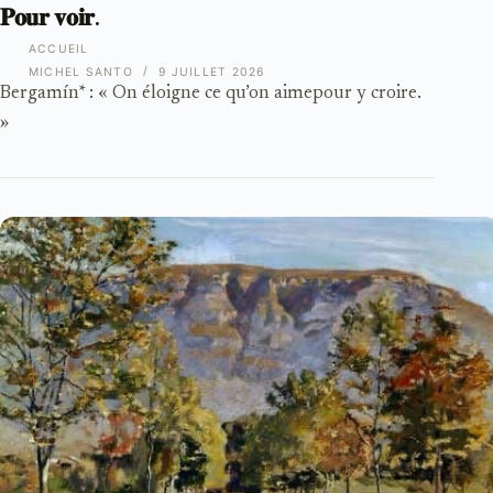
𝐏𝐨𝐮𝐫 𝐯𝐨𝐢𝐫.
ACCUEIL
MICHEL SANTO
9 JUILLET 2026
Bergamín* : « On éloigne ce qu’on aimepour y croire.
»