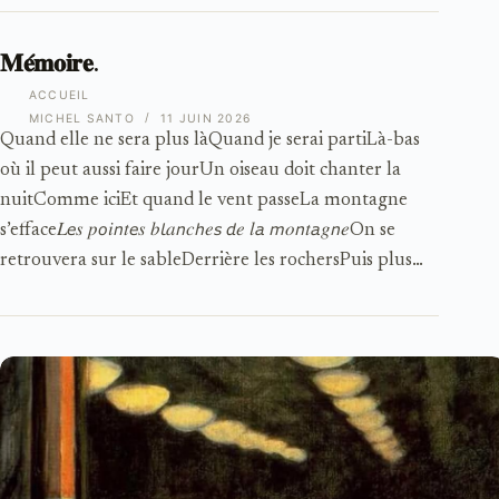
𝐌𝐞́𝐦𝐨𝐢𝐫𝐞.
ACCUEIL
MICHEL SANTO
11 JUIN 2026
Quand elle ne sera plus làQuand je serai partiLà-bas
où il peut aussi faire jourUn oiseau doit chanter la
nuitComme iciEt quand le vent passeLa montagne
s’efface𝐿𝘦𝑠 𝑝𝘰𝑖𝘯𝑡𝘦𝑠 𝑏𝘭𝑎𝘯𝑐𝘩𝑒𝘴 𝘥𝑒 𝑙𝘢 𝘮𝑜𝘯𝑡𝘢𝑔𝘯𝑒On se
retrouvera sur le sableDerrière les rochersPuis plus…