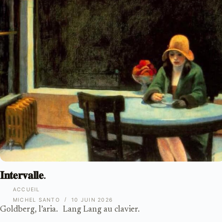
𝐈𝐧𝐭𝐞𝐫𝐯𝐚𝐥𝐥𝐞.
ACCUEIL
MICHEL SANTO
10 JUIN 2026
Goldberg, l’aria. Lang Lang au clavier.