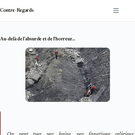
Passer
au
Contre-Regards
contenu
Au-delà de l’absurde et de l’horreur…
On peut tuer par haine, par fanatisme religieux,