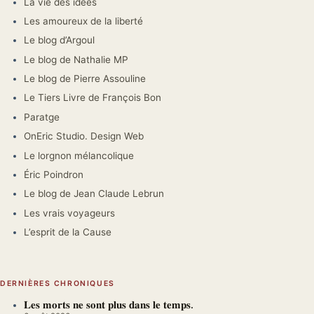
La vie des idées
Les amoureux de la liberté
Le blog d’Argoul
Le blog de Nathalie MP
Le blog de Pierre Assouline
Le Tiers Livre de François Bon
Paratge
OnEric Studio. Design Web
Le lorgnon mélancolique
Éric Poindron
Le blog de Jean Claude Lebrun
Les vrais voyageurs
L’esprit de la Cause
DERNIÈRES CHRONIQUES
𝐋𝐞𝐬 𝐦𝐨𝐫𝐭𝐬 𝐧𝐞 𝐬𝐨𝐧𝐭 𝐩𝐥𝐮𝐬 𝐝𝐚𝐧𝐬 𝐥𝐞 𝐭𝐞𝐦𝐩𝐬.