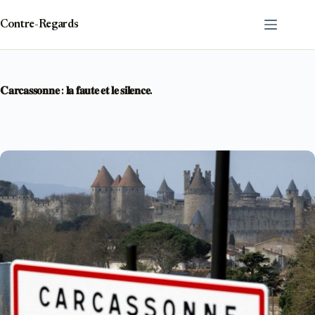
Passer
au
Contre-Regards
contenu
𝐂𝐚𝐫𝐜𝐚𝐬𝐬𝐨𝐧𝐧𝐞 : 𝐥𝐚 𝐟𝐚𝐮𝐭𝐞 𝐞𝐭 𝐥𝐞 𝐬𝐢𝐥𝐞𝐧𝐜𝐞.