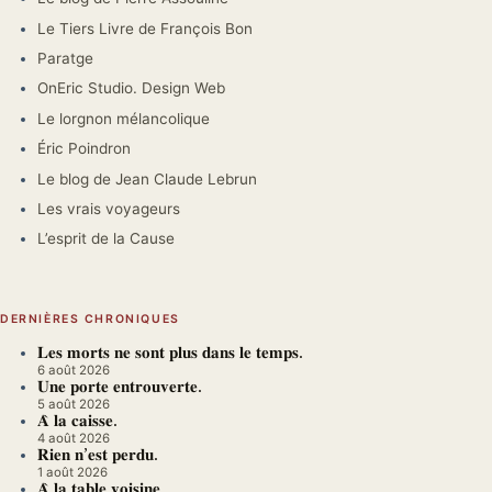
Le Tiers Livre de François Bon
Paratge
OnEric Studio. Design Web
Le lorgnon mélancolique
Éric Poindron
Le blog de Jean Claude Lebrun
Les vrais voyageurs
L’esprit de la Cause
DERNIÈRES CHRONIQUES
𝐋𝐞𝐬 𝐦𝐨𝐫𝐭𝐬 𝐧𝐞 𝐬𝐨𝐧𝐭 𝐩𝐥𝐮𝐬 𝐝𝐚𝐧𝐬 𝐥𝐞 𝐭𝐞𝐦𝐩𝐬.
6 août 2026
𝐔𝐧𝐞 𝐩𝐨𝐫𝐭𝐞 𝐞𝐧𝐭𝐫𝐨𝐮𝐯𝐞𝐫𝐭𝐞.
5 août 2026
𝐀̀ 𝐥𝐚 𝐜𝐚𝐢𝐬𝐬𝐞.
4 août 2026
𝐑𝐢𝐞𝐧 𝐧’𝐞𝐬𝐭 𝐩𝐞𝐫𝐝𝐮.
1 août 2026
𝐀̀ 𝐥𝐚 𝐭𝐚𝐛𝐥𝐞 𝐯𝐨𝐢𝐬𝐢𝐧𝐞.