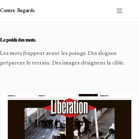
Passer
au
Contre-Regards
contenu
𝐋𝐞 𝐩𝐨𝐢𝐝𝐬 𝐝𝐞𝐬 𝐦𝐨𝐭𝐬.
Les mots frappent avant les poings. Des slogans
préparent le terrain. Des images désignent la cible.