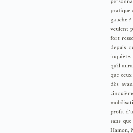
personnal
pratique 
gauche ? 
veulent 
fort res
depuis q
inquiète.
qu’il aur
que ceux 
dès avan
cinquièm
mobilisat
profit d’
sans que
Hamon, Mo