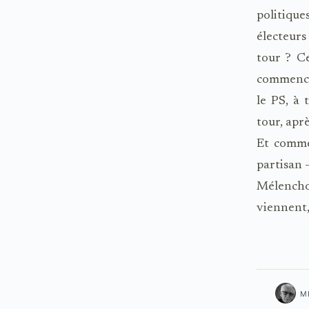
politique
électeurs
tour ? Ce
commence
le PS, à 
tour, apr
Et comme
partisan 
Mélencho
viennent, 
M