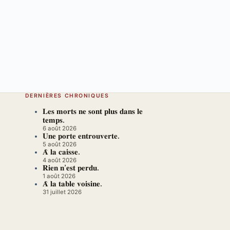
DERNIÈRES CHRONIQUES
𝐋𝐞𝐬 𝐦𝐨𝐫𝐭𝐬 𝐧𝐞 𝐬𝐨𝐧𝐭 𝐩𝐥𝐮𝐬 𝐝𝐚𝐧𝐬 𝐥𝐞
𝐭𝐞𝐦𝐩𝐬.
6 août 2026
𝐔𝐧𝐞 𝐩𝐨𝐫𝐭𝐞 𝐞𝐧𝐭𝐫𝐨𝐮𝐯𝐞𝐫𝐭𝐞.
5 août 2026
𝐀̀ 𝐥𝐚 𝐜𝐚𝐢𝐬𝐬𝐞.
4 août 2026
𝐑𝐢𝐞𝐧 𝐧’𝐞𝐬𝐭 𝐩𝐞𝐫𝐝𝐮.
1 août 2026
𝐀̀ 𝐥𝐚 𝐭𝐚𝐛𝐥𝐞 𝐯𝐨𝐢𝐬𝐢𝐧𝐞.
31 juillet 2026