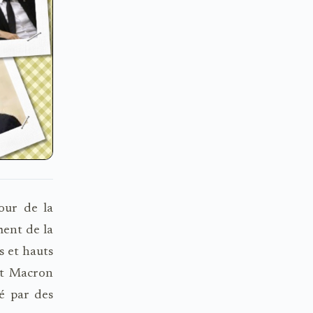
our de la
ent de la
s et hauts
ant Macron
é par des