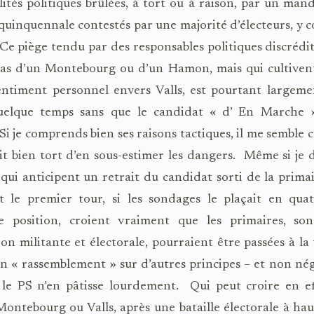
ités politiques brûlées, à tort ou à raison, par un man
quinquennale contestés par une majorité d’électeurs, y 
Ce piège tendu par des responsables politiques discrédit
pas d’un Montebourg ou d’un Hamon, mais qui cultivent
sentiment personnel envers Valls, est pourtant largeme
uelque temps sans que le candidat « d’ En Marche »
 Si je comprends bien ses raisons tactiques, il me semble
ait bien tort d’en sous-estimer les dangers.
Même si je 
qui anticipent un retrait du candidat sorti de la prima
t le premier tour, si les sondages le plaçait en qua
e position, croient vraiment que les primaires, son
ion militante et électorale, pourraient être passées à la
un « rassemblement » sur d’autres principes – et non nég
 le PS n’en pâtisse lourdement.
Qui peut croire en e
ntebourg ou Valls, après une bataille électorale à hau