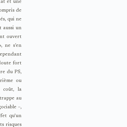
dat et une
compris de
és, qui ne
 aussi un
nt ouvert
, ne s’en
 cependant
doute fort
ire du PS,
trième ou
 coût, la
 trappe au
ociable –,
ffet qu’un
ts risques