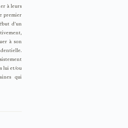
er à leurs
le premier
début d’un
tivement,
quer à son
dentielle.
sistement
 lui et/ou
aines qui