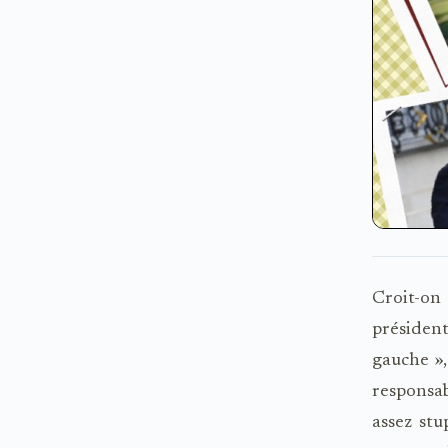
Croit-on
présidenti
gauche »,
responsab
assez st