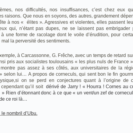
mes, nos difficultés, nos insuffisances, c’est chez eux qu
es raisons. Que nous en soyons, des autres, grandement dépen
tête à nos « élites ». Agressives et violentes, elles passent le
ceux qui, n’étant pas dupes, ne se laissent pas embrigader 
à une forme de racolage dont le voile d’érudition, pour certa
 mal la perversité des sentiments.
exemple, à Carcassonne, G. Frêche, avec un temps de retard su
nsi pris aux socialistes toulousains « les plus nuls de France »
montre pas assez à ses côtés, aux universitaires de la rég
» selon lui… A propos de corneculs, qui sent bon le fin gour
ysique,si on se perd en conjectures quant à l’origine de ce
 cependant qu’il soit
dérivé de Jarry ! « Hourra ! Cornes au cu
 » Rien d’étonnant donc à ce que « un vent/un zef de cornecul
de ce roi là…
n: le nombril d’Ubu.