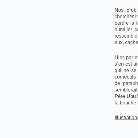
Nos problè
chercher l
perdre la 
humilier 
ressemble 
eux, cache
Hier, par 
s’en est ai
qui ne se 
corneculs 
de pataph
semblerait
Père Ubu !
la bouche 
Illustratio