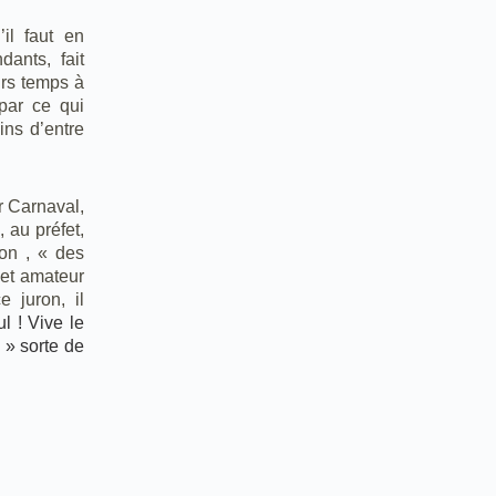
’il faut en
dants, fait
urs temps à
par ce qui
ins d’entre
r Carnaval,
, au préfet,
ion , « des
met amateur
 juron, il
l ! Vive le
 » sorte de