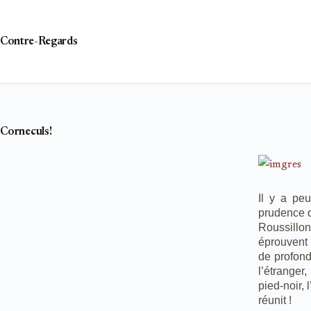
Passer
au
contenu
Contre-Regards
Corneculs!
Il y a pe
prudence d
Roussillon
éprouvent 
de profonde
l’étranger
pied-noir, 
réunit !