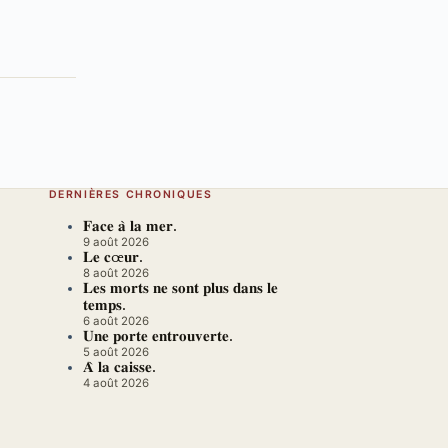
DERNIÈRES CHRONIQUES
𝐅𝐚𝐜𝐞 𝐚̀ 𝐥𝐚 𝐦𝐞𝐫.
9 août 2026
𝐋𝐞 𝐜œ𝐮𝐫.
8 août 2026
𝐋𝐞𝐬 𝐦𝐨𝐫𝐭𝐬 𝐧𝐞 𝐬𝐨𝐧𝐭 𝐩𝐥𝐮𝐬 𝐝𝐚𝐧𝐬 𝐥𝐞
𝐭𝐞𝐦𝐩𝐬.
6 août 2026
𝐔𝐧𝐞 𝐩𝐨𝐫𝐭𝐞 𝐞𝐧𝐭𝐫𝐨𝐮𝐯𝐞𝐫𝐭𝐞.
5 août 2026
𝐀̀ 𝐥𝐚 𝐜𝐚𝐢𝐬𝐬𝐞.
4 août 2026