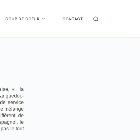
COUP DE COEUR
CONTACT
aise, « la
 Languedoc-
 de service
 ce mélange
ifférent, de
spagnol, le
 pas le tout