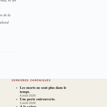
reau, ni un
a
n de la
’abord
DERNIÈRES CHRONIQUES
𝐋𝐞𝐬 𝐦𝐨𝐫𝐭𝐬 𝐧𝐞 𝐬𝐨𝐧𝐭 𝐩𝐥𝐮𝐬 𝐝𝐚𝐧𝐬 𝐥𝐞
𝐭𝐞𝐦𝐩𝐬.
6 août 2026
𝐔𝐧𝐞 𝐩𝐨𝐫𝐭𝐞 𝐞𝐧𝐭𝐫𝐨𝐮𝐯𝐞𝐫𝐭𝐞.
5 août 2026
𝐀̀ 𝐥𝐚 𝐜𝐚𝐢𝐬𝐬𝐞.