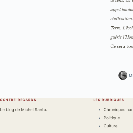
ce sens, es
appel london
civilisatio
Terre. L’éco
guérir l’Hom
Ce sera to
M
CONTRE-REGARDS
LES RUBRIQUES
Le blog de Michel Santo.
Chroniques na
Politique
Culture