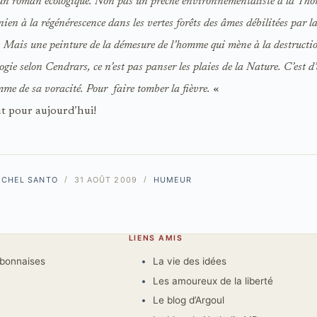
t un roman écologique. Non pas un prêche environnementaliste à la Tho
ien à la régénérescence dans les vertes forêts des âmes débilitées par l
n. Mais une peinture de la démesure de l’homme qui mène à la destructio
logie selon Cendrars, ce n’est pas panser les plaies de la Nature. C’est d
me de sa voracité. Pour faire tomber la fièvre.
«
ut pour aujourd’hui!
ICHEL SANTO
31 AOÛT 2009
HUMEUR
LIENS AMIS
rbonnaises
La vie des idées
Les amoureux de la liberté
Le blog d’Argoul