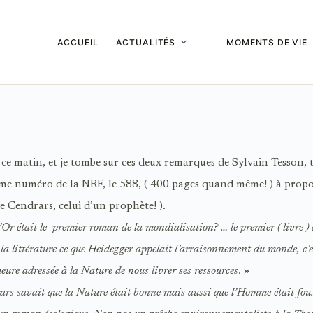
ACCUEIL
ACTUALITÉS
MOMENTS DE VIE
ôt ce matin, et je tombe sur ces deux remarques de Sylvain Tesson, 
me numéro de la NRF, le 588, ( 400 pages quand même! ) à prop
e Cendrars, celui d’un prophète! ).
l’Or était le premier roman de la mondialisation? … le premier ( livre ) 
la littérature ce que Heidegger appelait l’arraisonnement du monde, c’es
ure adressée à la Nature de nous livrer ses ressources
. »
rs savait que la Nature était bonne mais aussi que l’Homme était fou.