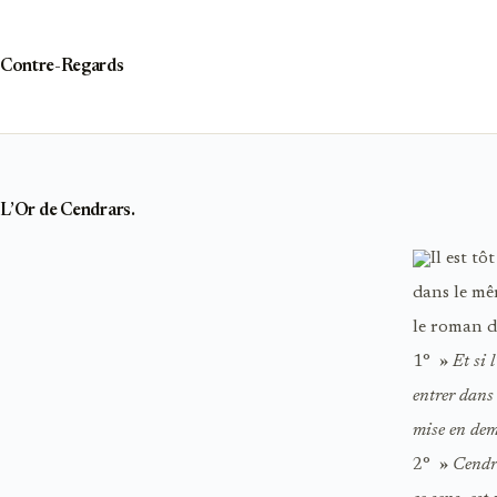
Passer
au
contenu
Contre-Regards
L’Or de Cendrars.
Il est t
dans le mê
le roman d
1° »
Et si 
entrer dans 
mise en deme
2° »
Cendra