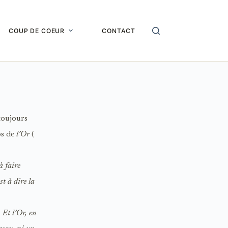
COUP DE COEUR
CONTACT
toujours
os de
l’Or
(
à faire
t à dire la
 Et l’Or, en