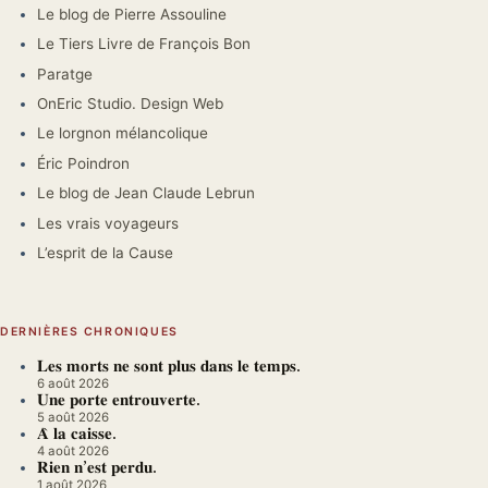
Le blog de Pierre Assouline
Le Tiers Livre de François Bon
Paratge
OnEric Studio. Design Web
Le lorgnon mélancolique
Éric Poindron
Le blog de Jean Claude Lebrun
Les vrais voyageurs
L’esprit de la Cause
DERNIÈRES CHRONIQUES
𝐋𝐞𝐬 𝐦𝐨𝐫𝐭𝐬 𝐧𝐞 𝐬𝐨𝐧𝐭 𝐩𝐥𝐮𝐬 𝐝𝐚𝐧𝐬 𝐥𝐞 𝐭𝐞𝐦𝐩𝐬.
6 août 2026
𝐔𝐧𝐞 𝐩𝐨𝐫𝐭𝐞 𝐞𝐧𝐭𝐫𝐨𝐮𝐯𝐞𝐫𝐭𝐞.
5 août 2026
𝐀̀ 𝐥𝐚 𝐜𝐚𝐢𝐬𝐬𝐞.
4 août 2026
𝐑𝐢𝐞𝐧 𝐧’𝐞𝐬𝐭 𝐩𝐞𝐫𝐝𝐮.
1 août 2026