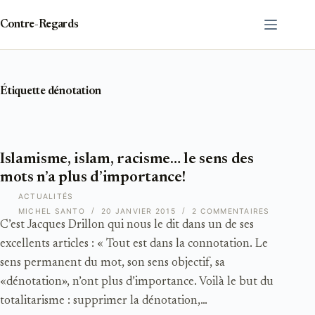
Passer
au
Contre-Regards
contenu
Étiquette
dénotation
Islamisme, islam, racisme… le sens des
mots n’a plus d’importance!
ACTUALITÉS
MICHEL SANTO
20 JANVIER 2015
2 COMMENTAIRES
C’est Jacques Drillon qui nous le dit dans un de ses
excellents articles : « Tout est dans la connotation. Le
sens permanent du mot, son sens objectif, sa
«dénotation», n’ont plus d’importance. Voilà le but du
totalitarisme : supprimer la dénotation,…