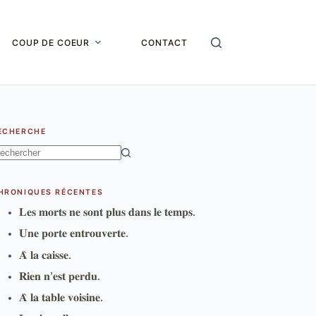
COUP DE COEUR
CONTACT
ECHERCHE
ucun
sultat
HRONIQUES RÉCENTES
𝐋𝐞𝐬 𝐦𝐨𝐫𝐭𝐬 𝐧𝐞 𝐬𝐨𝐧𝐭 𝐩𝐥𝐮𝐬 𝐝𝐚𝐧𝐬 𝐥𝐞 𝐭𝐞𝐦𝐩𝐬.
𝐔𝐧𝐞 𝐩𝐨𝐫𝐭𝐞 𝐞𝐧𝐭𝐫𝐨𝐮𝐯𝐞𝐫𝐭𝐞.
𝐀̀ 𝐥𝐚 𝐜𝐚𝐢𝐬𝐬𝐞.
𝐑𝐢𝐞𝐧 𝐧’𝐞𝐬𝐭 𝐩𝐞𝐫𝐝𝐮.
𝐀̀ 𝐥𝐚 𝐭𝐚𝐛𝐥𝐞 𝐯𝐨𝐢𝐬𝐢𝐧𝐞.