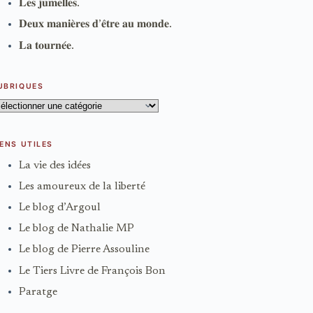
𝐋𝐞𝐬 𝐣𝐮𝐦𝐞𝐥𝐥𝐞𝐬.
𝐃𝐞𝐮𝐱 𝐦𝐚𝐧𝐢𝐞̀𝐫𝐞𝐬 𝐝’𝐞̂𝐭𝐫𝐞 𝐚𝐮 𝐦𝐨𝐧𝐝𝐞.
𝐋𝐚 𝐭𝐨𝐮𝐫𝐧𝐞́𝐞.
UBRIQUES
ubriques
IENS UTILES
La vie des idées
Les amoureux de la liberté
Le blog d’Argoul
Le blog de Nathalie MP
Le blog de Pierre Assouline
Le Tiers Livre de François Bon
Paratge