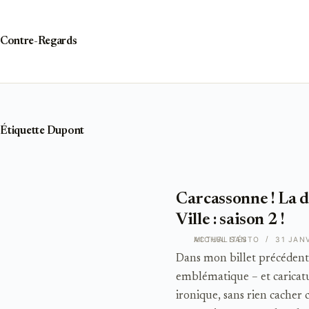
Passer
au
contenu
Contre-Regards
Étiquette
Dupont
Carcassonne ! La 
Ville : saison 2 !
ACTUALITÉS
MICHEL SANTO
31 JAN
Dans mon billet précédent, j
emblématique – et caricatu
ironique, sans rien cacher 