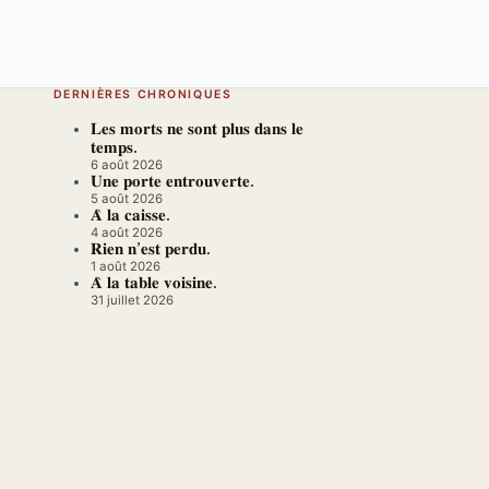
DERNIÈRES CHRONIQUES
𝐋𝐞𝐬 𝐦𝐨𝐫𝐭𝐬 𝐧𝐞 𝐬𝐨𝐧𝐭 𝐩𝐥𝐮𝐬 𝐝𝐚𝐧𝐬 𝐥𝐞
𝐭𝐞𝐦𝐩𝐬.
6 août 2026
𝐔𝐧𝐞 𝐩𝐨𝐫𝐭𝐞 𝐞𝐧𝐭𝐫𝐨𝐮𝐯𝐞𝐫𝐭𝐞.
5 août 2026
𝐀̀ 𝐥𝐚 𝐜𝐚𝐢𝐬𝐬𝐞.
4 août 2026
𝐑𝐢𝐞𝐧 𝐧’𝐞𝐬𝐭 𝐩𝐞𝐫𝐝𝐮.
1 août 2026
𝐀̀ 𝐥𝐚 𝐭𝐚𝐛𝐥𝐞 𝐯𝐨𝐢𝐬𝐢𝐧𝐞.
31 juillet 2026