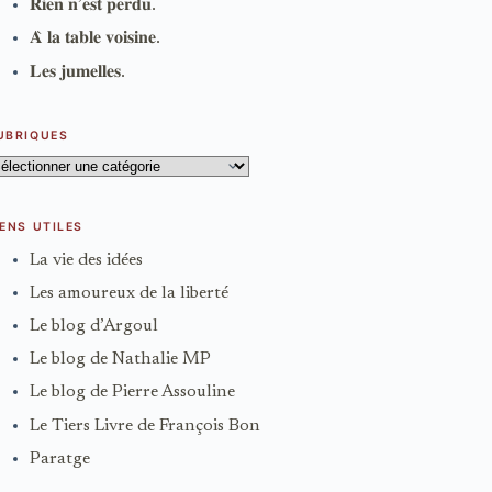
𝐑𝐢𝐞𝐧 𝐧’𝐞𝐬𝐭 𝐩𝐞𝐫𝐝𝐮.
𝐀̀ 𝐥𝐚 𝐭𝐚𝐛𝐥𝐞 𝐯𝐨𝐢𝐬𝐢𝐧𝐞.
𝐋𝐞𝐬 𝐣𝐮𝐦𝐞𝐥𝐥𝐞𝐬.
UBRIQUES
ubriques
IENS UTILES
La vie des idées
Les amoureux de la liberté
Le blog d’Argoul
Le blog de Nathalie MP
Le blog de Pierre Assouline
Le Tiers Livre de François Bon
Paratge