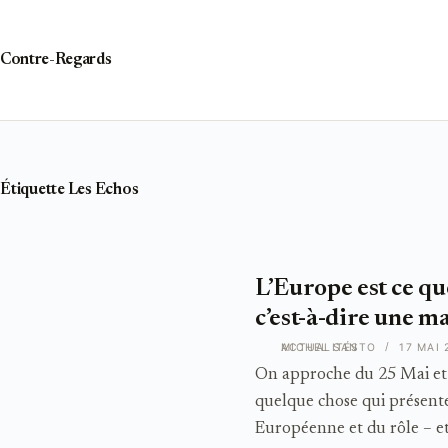
Passer
au
contenu
Contre-Regards
Étiquette
Les Echos
L’Europe est ce que
c’est-à-dire une m
ACTUALITÉS
MICHEL SANTO
17 MAI 
On approche du 25 Mai et 
quelque chose qui présente
Européenne et du rôle – e