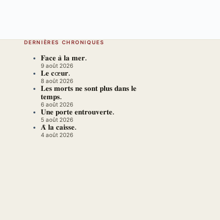
DERNIÈRES CHRONIQUES
𝐅𝐚𝐜𝐞 𝐚̀ 𝐥𝐚 𝐦𝐞𝐫.
9 août 2026
𝐋𝐞 𝐜œ𝐮𝐫.
8 août 2026
𝐋𝐞𝐬 𝐦𝐨𝐫𝐭𝐬 𝐧𝐞 𝐬𝐨𝐧𝐭 𝐩𝐥𝐮𝐬 𝐝𝐚𝐧𝐬 𝐥𝐞
𝐭𝐞𝐦𝐩𝐬.
6 août 2026
𝐔𝐧𝐞 𝐩𝐨𝐫𝐭𝐞 𝐞𝐧𝐭𝐫𝐨𝐮𝐯𝐞𝐫𝐭𝐞.
5 août 2026
𝐀̀ 𝐥𝐚 𝐜𝐚𝐢𝐬𝐬𝐞.
4 août 2026