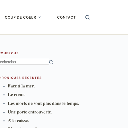
COUP DE COEUR
CONTACT
ECHERCHE
ucun
sultat
HRONIQUES RÉCENTES
𝐅𝐚𝐜𝐞 𝐚̀ 𝐥𝐚 𝐦𝐞𝐫.
𝐋𝐞 𝐜œ𝐮𝐫.
𝐋𝐞𝐬 𝐦𝐨𝐫𝐭𝐬 𝐧𝐞 𝐬𝐨𝐧𝐭 𝐩𝐥𝐮𝐬 𝐝𝐚𝐧𝐬 𝐥𝐞 𝐭𝐞𝐦𝐩𝐬.
𝐔𝐧𝐞 𝐩𝐨𝐫𝐭𝐞 𝐞𝐧𝐭𝐫𝐨𝐮𝐯𝐞𝐫𝐭𝐞.
𝐀̀ 𝐥𝐚 𝐜𝐚𝐢𝐬𝐬𝐞.