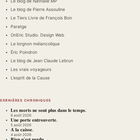
Le blog de Nathalie MP
Le blog de Pierre Assouline
Le Tiers Livre de François Bon
Paratge
OnEric Studio. Design Web
Le lorgnon mélancolique
Éric Poindron
Le blog de Jean Claude Lebrun
Les vrais voyageurs
L’esprit de la Cause
DERNIÈRES CHRONIQUES
𝐋𝐞𝐬 𝐦𝐨𝐫𝐭𝐬 𝐧𝐞 𝐬𝐨𝐧𝐭 𝐩𝐥𝐮𝐬 𝐝𝐚𝐧𝐬 𝐥𝐞 𝐭𝐞𝐦𝐩𝐬.
6 août 2026
𝐔𝐧𝐞 𝐩𝐨𝐫𝐭𝐞 𝐞𝐧𝐭𝐫𝐨𝐮𝐯𝐞𝐫𝐭𝐞.
5 août 2026
𝐀̀ 𝐥𝐚 𝐜𝐚𝐢𝐬𝐬𝐞.
4 août 2026
𝐑𝐢𝐞𝐧 𝐧’𝐞𝐬𝐭 𝐩𝐞𝐫𝐝𝐮.