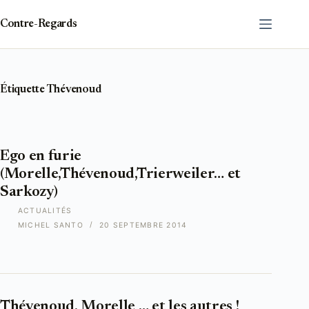
Passer
au
Contre-Regards
contenu
Étiquette
Thévenoud
Ego en furie
(Morelle,Thévenoud,Trierweiler… et
Sarkozy)
ACTUALITÉS
MICHEL SANTO
20 SEPTEMBRE 2014
Thévenoud, Morelle … et les autres !