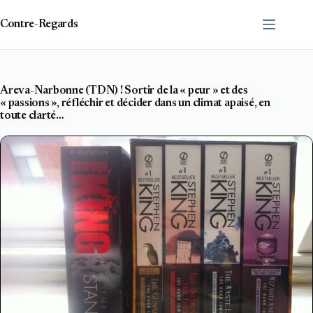
Passer
au
Contre-Regards
contenu
Areva-Narbonne (TDN) ! Sortir de la « peur » et des
« passions », réfléchir et décider dans un climat apaisé, en
toute clarté…