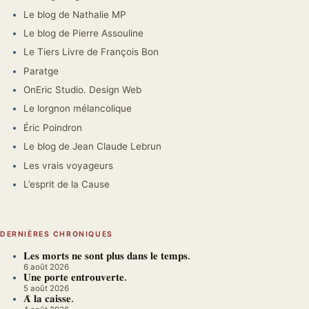
Le blog de Nathalie MP
Le blog de Pierre Assouline
Le Tiers Livre de François Bon
Paratge
OnEric Studio. Design Web
Le lorgnon mélancolique
Éric Poindron
Le blog de Jean Claude Lebrun
Les vrais voyageurs
L’esprit de la Cause
DERNIÈRES CHRONIQUES
𝐋𝐞𝐬 𝐦𝐨𝐫𝐭𝐬 𝐧𝐞 𝐬𝐨𝐧𝐭 𝐩𝐥𝐮𝐬 𝐝𝐚𝐧𝐬 𝐥𝐞 𝐭𝐞𝐦𝐩𝐬.
6 août 2026
𝐔𝐧𝐞 𝐩𝐨𝐫𝐭𝐞 𝐞𝐧𝐭𝐫𝐨𝐮𝐯𝐞𝐫𝐭𝐞.
5 août 2026
𝐀̀ 𝐥𝐚 𝐜𝐚𝐢𝐬𝐬𝐞.