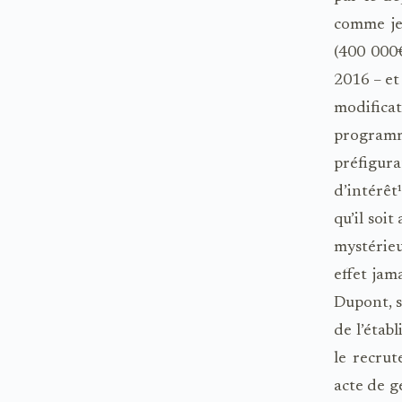
comme je
(400 000€
2016 – et
modifica
programmé
préfigur
d’intérêt
qu’il soi
mystérieu
effet jam
Dupont, s
de l’étab
le recru
acte de ge