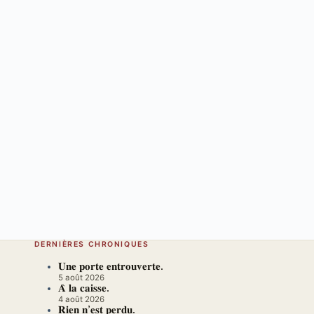
DERNIÈRES CHRONIQUES
𝐔𝐧𝐞 𝐩𝐨𝐫𝐭𝐞 𝐞𝐧𝐭𝐫𝐨𝐮𝐯𝐞𝐫𝐭𝐞.
5 août 2026
𝐀̀ 𝐥𝐚 𝐜𝐚𝐢𝐬𝐬𝐞.
4 août 2026
𝐑𝐢𝐞𝐧 𝐧’𝐞𝐬𝐭 𝐩𝐞𝐫𝐝𝐮.