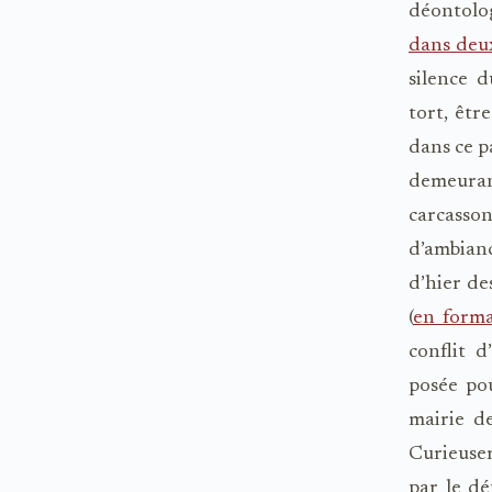
déontolog
dans deux
silence d
tort, êtr
dans ce p
demeuran
carcasso
d’ambianc
d’hier de
(
en forma
conflit d
posée pou
mairie d
Curieusem
par le dé