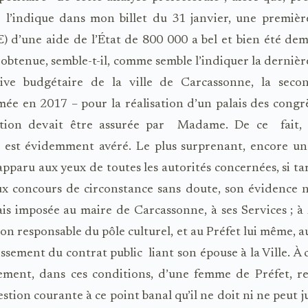
 l’indique dans mon billet du 31 janvier, une premièr
) d’une aide de l’État de 800 000 a bel et bien été d
 obtenue, semble-t-il, comme semble l’indiquer la dernièr
tive budgétaire de la ville de Carcassonne, la seco
e en 2017 – pour la réalisation d’un palais des congr
ation devait être assurée par
Madame. De ce fait, l
¹ est évidemment avéré. Le plus surprenant, encore une
t apparu aux yeux de toutes les autorités concernées, si ta
x concours de circonstance sans doute, son évidence n
ais imposée au maire de Carcassonne, à ses Services ; 
on responsable du pôle culturel, et au Préfet lui même,
lissement du contrat public
liant son épouse à la Ville. À
tement, dans ces conditions, d’une femme de Préfet, re
stion courante à ce point banal qu’il ne doit ni ne peut j