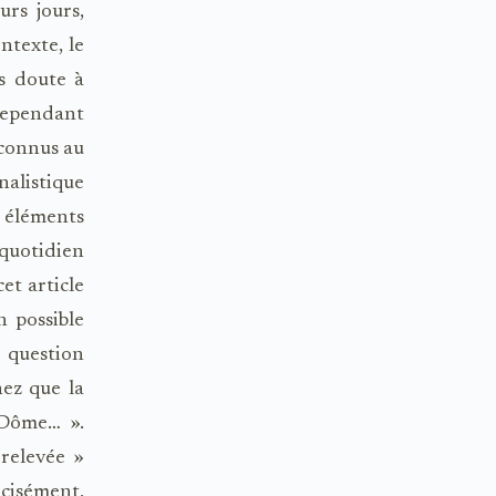
urs jours,
ntexte, le
ns doute à
 cependant
 connus au
alistique
 éléments
 quotidien
et article
n possible
a question
nez que la
 Dôme… ».
 relevée »
écisément,