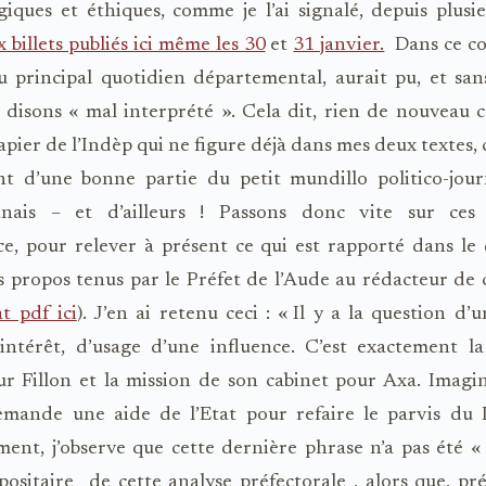
iques et éthiques, comme je l’ai signalé, depuis plusie
 billets publiés ici même les 30
et
31 janvier.
Dans ce co
u principal quotidien départemental, aurait pu, et sa
e disons « mal interprété ». Cela dit, rien de nouveau
apier de l’Indèp qui ne figure déjà dans mes deux textes,
t d’une bonne partie du petit mundillo politico-journ
nnais – et d’ailleurs ! Passons donc vite sur ces
e, pour relever à présent ce qui est rapporté dans le
s propos tenus par le Préfet de l’Aude au rédacteur de c
t pdf ici
). J’en ai retenu ceci : « Il y a la question d’u
’intérêt, d’usage d’une influence. C’est exactement l
r Fillon et la mission de son cabinet pour Axa. Imagi
emande une aide de l’Etat pour refaire le parvis du
ent, j’observe que cette dernière phrase n’a pas été «
positaire
de cette analyse préfectorale , alors que, pr