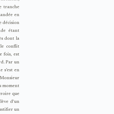
e tranche
emandée en
e décision
nde étant
ès dont la
e conflit
 fois, est
rd. Par un
e s’est en
à Monsieur
 au moment
 croire que
lève d’un
ustifier un