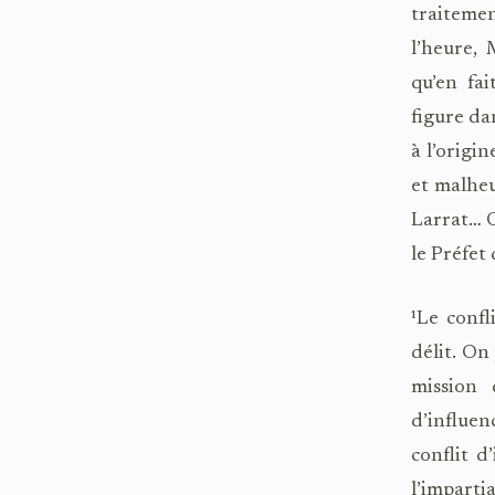
traitemen
l’heure,
qu’en fai
figure da
à l’origi
et malhe
Larrat… O
le Préfet
¹Le confl
délit. On
mission 
d’influen
conflit d
l’imparti