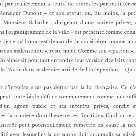
t particulièrement attentif de toutes les parties intéres
 Monsieur Dupont – et son statut, ou, du moins, la pré
t Monsieur Sabathé : dirigeant d’une société privée, a
ns l’organigramme de la Ville – est présenté comme celui 
ne de ce qu’il nous est demandé de considérer comme un
ureux malentendu », reste muet. Comme son « patron »,
n aimerait pourtant entendre leur version des faits rap
 de l’Aude dans ce dernier article de l’Indépendant… Qua
it d’intérêts n’est pas défini par la loi française. Ce n’
 peut toutefois le définir communément comme un confli
d’un agent public et ses intérêts privés, conflit su
cer la manière dont il exerce ses fonctions. En d’autres 
’intérêt peut potentiellement remettre en cause la neu
alité avec lesquelles la personne doit accomplir sa missi