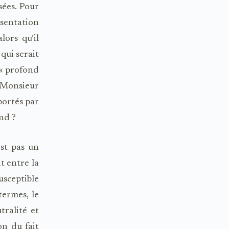
sées. Pour
sentation
lors qu’il
qui serait
 « profond
 Monsieur
portés par
nd ?
est pas un
t entre la
sceptible
termes, le
tralité et
on du fait