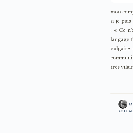
mon compt
si je pui
: « Ce n’
langage f
vulgaire 
communica
très vila
M
ACTUAL