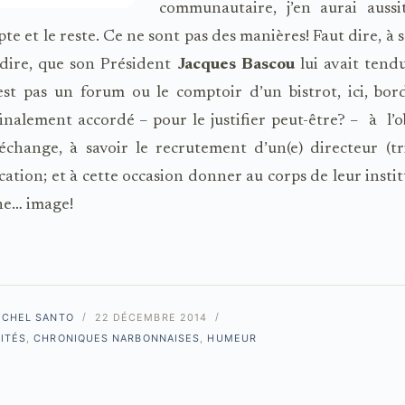
communautaire, j’en aurai aussit
e et le reste. Ce ne sont pas des manières! Faut dire, à s
s dire, que son Président
Jacques Bascou
lui avait tend
est pas un forum ou le comptoir d’un bistrot, ici, bor
inalement accordé – pour le justifier peut-être? – à l’o
échange, à savoir le recrutement d’un(e) directeur (tr
tion; et à cette occasion donner au corps de leur insti
ine… image!
ICHEL SANTO
22 DÉCEMBRE 2014
ITÉS
,
CHRONIQUES NARBONNAISES
,
HUMEUR