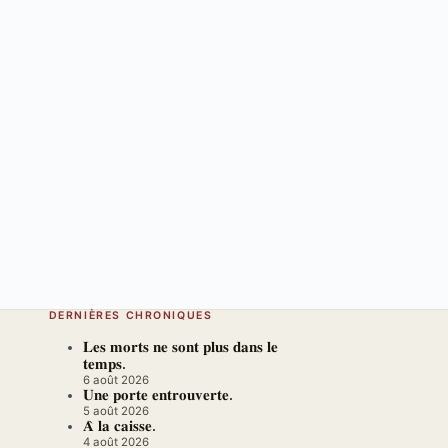
DERNIÈRES CHRONIQUES
𝐋𝐞𝐬 𝐦𝐨𝐫𝐭𝐬 𝐧𝐞 𝐬𝐨𝐧𝐭 𝐩𝐥𝐮𝐬 𝐝𝐚𝐧𝐬 𝐥𝐞
𝐭𝐞𝐦𝐩𝐬.
6 août 2026
𝐔𝐧𝐞 𝐩𝐨𝐫𝐭𝐞 𝐞𝐧𝐭𝐫𝐨𝐮𝐯𝐞𝐫𝐭𝐞.
5 août 2026
𝐀̀ 𝐥𝐚 𝐜𝐚𝐢𝐬𝐬𝐞.
4 août 2026