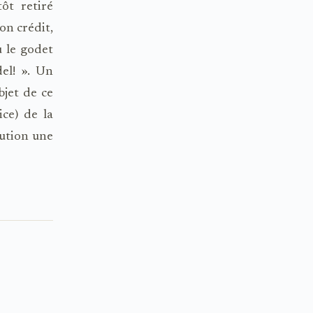
ôt retiré
on crédit,
u le godet
del! ». Un
bjet de ce
ice) de la
tution une