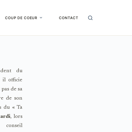
COUP DE COEUR
CONTACT
ident du
l officie
 pas de sa
ire de son
s du « Ta
ardi
, lors
 conseil