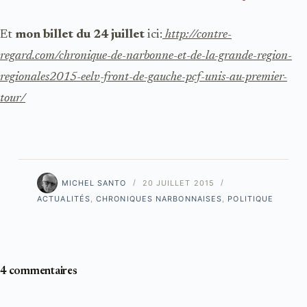
Et
mon billet du 24 juillet
ici:
http://contre-
regard.com/chronique-de-narbonne-et-de-la-grande-region-
regionales2015-eelv-front-de-gauche-pcf-unis-au-premier-
tour/
MICHEL SANTO
20 JUILLET 2015
ACTUALITÉS
,
CHRONIQUES NARBONNAISES
,
POLITIQUE
4 commentaires