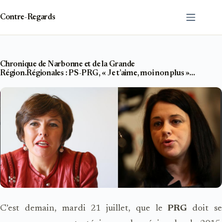
Passer
au
Contre-Regards
contenu
Chronique de Narbonne et de la Grande
Région.Régionales : PS-PRG, « Je t’aime, moi non plus »…
C’est demain, mardi 21 juillet, que le
PRG
doit s