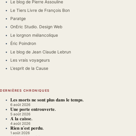
Le blog de Pierre Assouline
Le Tiers Livre de François Bon
Paratge
OnEric Studio. Design Web
Le lorgnon mélancolique
Éric Poindron
Le blog de Jean Claude Lebrun
Les vrais voyageurs
L’esprit de la Cause
DERNIÈRES CHRONIQUES
𝐋𝐞𝐬 𝐦𝐨𝐫𝐭𝐬 𝐧𝐞 𝐬𝐨𝐧𝐭 𝐩𝐥𝐮𝐬 𝐝𝐚𝐧𝐬 𝐥𝐞 𝐭𝐞𝐦𝐩𝐬.
6 août 2026
𝐔𝐧𝐞 𝐩𝐨𝐫𝐭𝐞 𝐞𝐧𝐭𝐫𝐨𝐮𝐯𝐞𝐫𝐭𝐞.
5 août 2026
𝐀̀ 𝐥𝐚 𝐜𝐚𝐢𝐬𝐬𝐞.
4 août 2026
𝐑𝐢𝐞𝐧 𝐧’𝐞𝐬𝐭 𝐩𝐞𝐫𝐝𝐮.
1 août 2026