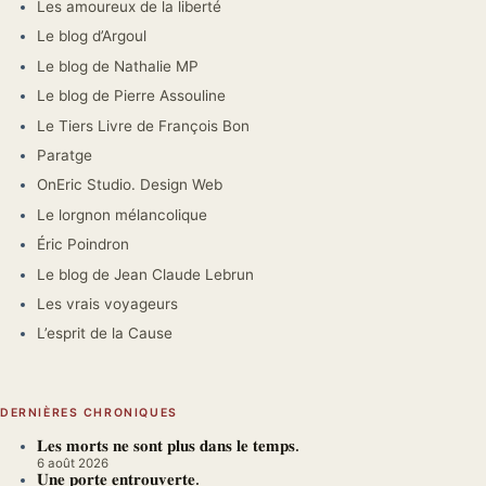
Les amoureux de la liberté
Le blog d’Argoul
Le blog de Nathalie MP
Le blog de Pierre Assouline
Le Tiers Livre de François Bon
Paratge
OnEric Studio. Design Web
Le lorgnon mélancolique
Éric Poindron
Le blog de Jean Claude Lebrun
Les vrais voyageurs
L’esprit de la Cause
DERNIÈRES CHRONIQUES
𝐋𝐞𝐬 𝐦𝐨𝐫𝐭𝐬 𝐧𝐞 𝐬𝐨𝐧𝐭 𝐩𝐥𝐮𝐬 𝐝𝐚𝐧𝐬 𝐥𝐞 𝐭𝐞𝐦𝐩𝐬.
6 août 2026
𝐔𝐧𝐞 𝐩𝐨𝐫𝐭𝐞 𝐞𝐧𝐭𝐫𝐨𝐮𝐯𝐞𝐫𝐭𝐞.