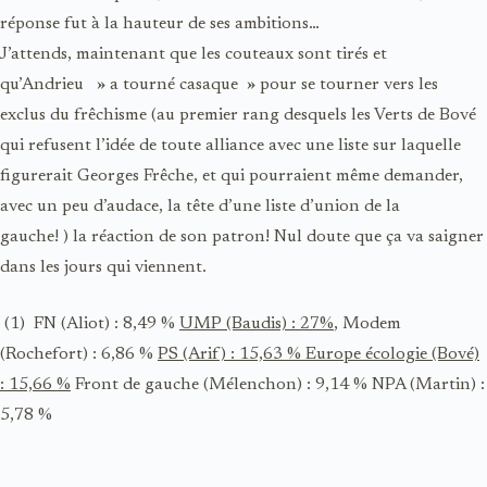
réponse fut à la hauteur de ses ambitions…
J’attends, maintenant que les couteaux sont tirés et
qu’Andrieu » a tourné casaque » pour se tourner vers les
exclus du frêchisme (au premier rang desquels les Verts de Bové
qui refusent l’idée de toute alliance avec une liste sur laquelle
figurerait Georges Frêche, et qui pourraient même demander,
avec un peu d’audace, la tête d’une liste d’union de la
gauche! ) la réaction de son patron! Nul doute que ça va saigner
dans les jours qui viennent.
(1) FN (Aliot) : 8,49 %
UMP (Baudis) : 27%
, Modem
(Rochefort) : 6,86 %
PS (Arif) : 15,63 % Europe écologie (Bové)
: 15,66 %
Front de gauche (Mélenchon) : 9,14 % NPA (Martin) :
5,78 %