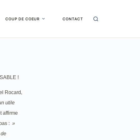
COUP DE COEUR
CONTACT
el Rocard,
n utile
t affirme
pas :
»
 de