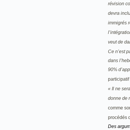
révision c
devra incl
immigrés r
l’intégrati
veut de da
Ce n’est p
dans l’hebd
90% d’appr
participati
« Il ne se
donne de m
comme son 
procédés 
Des argume