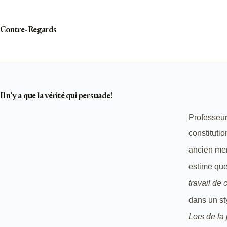
Passer
au
contenu
Contre-Regards
Il n’y a que la vérité qui persuade!
Professeur
constitutio
ancien mem
estime que
travail de 
dans un st
Lors de la