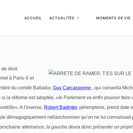
ACCUEIL
ACTUALITÉS
MOMENTS DE VIE
 de droit
nnel à Paris-X et
bre du comité Balladur,
Guy Carcassonne
,
qui conseilla Mich
 si la réforme est adoptée,
«le Parlement va enfin pouvoir faire u
contrôle».
A l’inverse,
Robert Badinter
, péremptoire, prend date e
yle démagogiquement mélanchonnien qu’on ne lui connaissait 
 prochaine alternance, la gauche devra donc présenter un projet