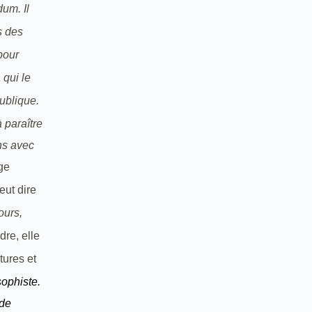
dum. Il
s des
pour
 qui le
ublique.
 paraître
ons avec
ge
eut dire
ours,
dre, elle
tures et
sophiste.
 de