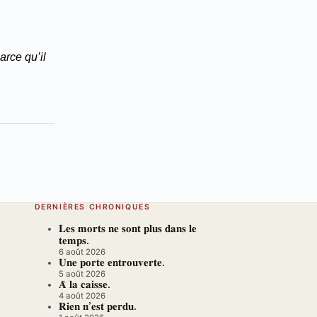
arce qu’il
DERNIÈRES CHRONIQUES
𝐋𝐞𝐬 𝐦𝐨𝐫𝐭𝐬 𝐧𝐞 𝐬𝐨𝐧𝐭 𝐩𝐥𝐮𝐬 𝐝𝐚𝐧𝐬 𝐥𝐞
𝐭𝐞𝐦𝐩𝐬.
6 août 2026
𝐔𝐧𝐞 𝐩𝐨𝐫𝐭𝐞 𝐞𝐧𝐭𝐫𝐨𝐮𝐯𝐞𝐫𝐭𝐞.
5 août 2026
𝐀̀ 𝐥𝐚 𝐜𝐚𝐢𝐬𝐬𝐞.
4 août 2026
𝐑𝐢𝐞𝐧 𝐧’𝐞𝐬𝐭 𝐩𝐞𝐫𝐝𝐮.