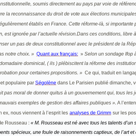
onstitutionnelle, soumis directement au pays par voie de référen
ure la reconnaissance du droit de vote aux élections municipale
égulièrement établis en France. Cette réforme-là, si importante 
on, est ignorée par l’actuelle révision.Dans ces conditions, libre à
nser un pas de deux constitutionnel avec le président de la Rép
as notre choix. »
Quant aux français:
»
Selon un sondage Ifop à
omadaire dominical, ( ils ) plébiscitent la réforme des instituti
obation pour certaines propositions. »
Ce qui, traduit en langa
f et populaire par
Ségolène
dans Le Parisien publié dimanche, v
rait pas moral de donner quitus à un gouvernement qui, tous les j
auvais exemples de gestion des affaires publiques ».
A l’enten
ex, nous viennent à l’esprit les
analyses de Grimm
sur les pos
de Rousseau :
« M. Rousseau est né avec tous les talents d’un 
nts spécieux, une foule de raisonnements captieux, de l’art et