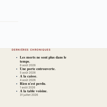
DERNIÈRES CHRONIQUES
𝐋𝐞𝐬 𝐦𝐨𝐫𝐭𝐬 𝐧𝐞 𝐬𝐨𝐧𝐭 𝐩𝐥𝐮𝐬 𝐝𝐚𝐧𝐬 𝐥𝐞
𝐭𝐞𝐦𝐩𝐬.
6 août 2026
𝐔𝐧𝐞 𝐩𝐨𝐫𝐭𝐞 𝐞𝐧𝐭𝐫𝐨𝐮𝐯𝐞𝐫𝐭𝐞.
5 août 2026
𝐀̀ 𝐥𝐚 𝐜𝐚𝐢𝐬𝐬𝐞.
4 août 2026
𝐑𝐢𝐞𝐧 𝐧’𝐞𝐬𝐭 𝐩𝐞𝐫𝐝𝐮.
1 août 2026
𝐀̀ 𝐥𝐚 𝐭𝐚𝐛𝐥𝐞 𝐯𝐨𝐢𝐬𝐢𝐧𝐞.
31 juillet 2026