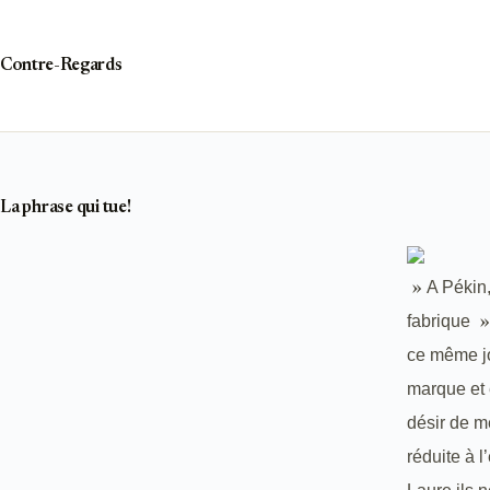
Passer
au
contenu
Contre-Regards
La phrase qui tue!
A Pékin,
»
fabrique
»
ce même jo
marque et 
désir de m
réduite à l