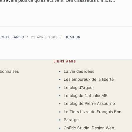
ne savent plus ce qu’ils écrivent, ces chasseurs d’infos…
ICHEL SANTO
29 AVRIL 2008
HUMEUR
LIENS AMIS
rbonnaises
La vie des idées
Les amoureux de la liberté
Le blog d’Argoul
Le blog de Nathalie MP
Le blog de Pierre Assouline
Le Tiers Livre de François Bon
Paratge
OnEric Studio. Design Web