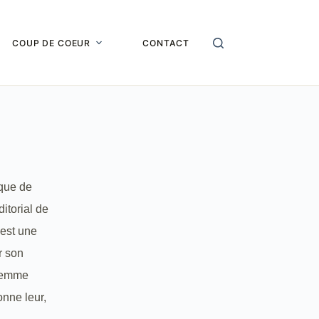
COUP DE COEUR
CONTACT
rque de
ditorial de
 est une
r son
 femme
onne leur,