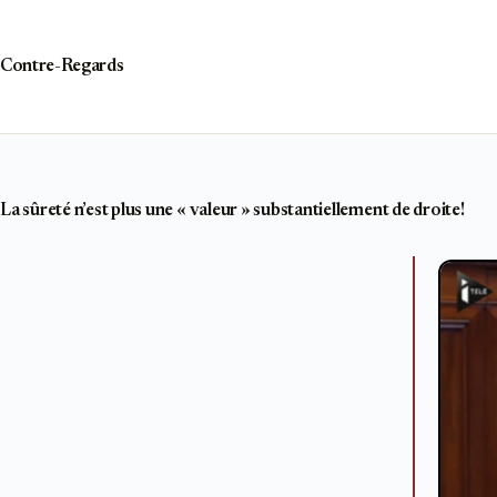
Passer
au
contenu
Contre-Regards
La sûreté n’est plus une « valeur » substantiellement de droite!