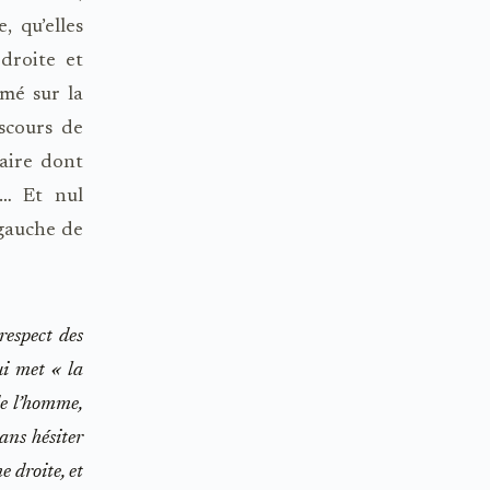
, qu’elles
droite et
rmé sur la
iscours de
taire dont
e… Et nul
 gauche de
respect des
qui met
« la
de l’homme,
ans hésiter
e droite, et