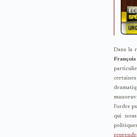
Dans la 
Françoi
particuli
certaine
dramatiq
manoeuvr
l’ordre p
qui nous
politique
reprendr