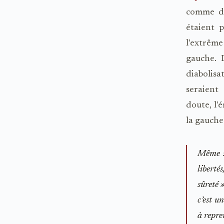
comme d
étaient 
l’extrême
gauche. D
diabolisa
seraient
doute, l’
la gauche
Même s’
liberté
sûreté 
c’est u
à repre