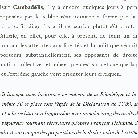
isait
Cambadélis
, il y a encore quelques jours à peine
proposées par le « bloc réactionnaire » formé par la 
 droite. Si piège il y a, il me semble plutôt s’être refe
ifficile, en effet, pour elle, à présent, de tenir un d
tion sur les atteintes aux libertés et la politique sécuri
 porteurs, substantiellement, ses opposants de droit
émotion collective retombée, que c’est sur cet axe que la
 et l’extrême gauche vont orienter leurs critiques…
il invoque avec insistance les valeurs de la République et le 
s, même s’il se place sous l’égide de la Déclaration de 1789, 
»
et
« la résistance à l’oppression »
au premier rang des droits 
n vigoureux tournant sécuritaire qu’opère François Hollande. S
ndre à son compte des propositions de la droite, voire de l’extrêm