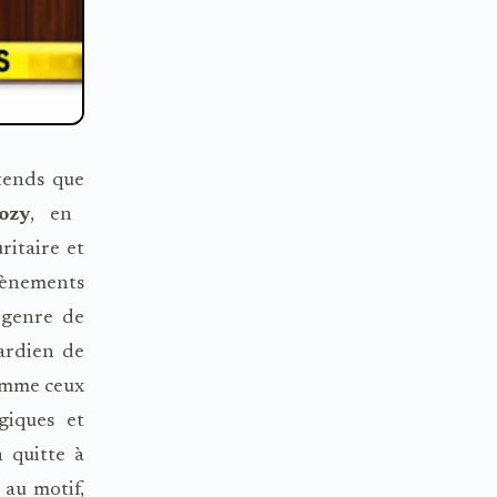
ntends que
ozy
, en
ritaire et
vènements
 genre de
ardien de
comme ceux
giques et
a quitte à
, au motif,