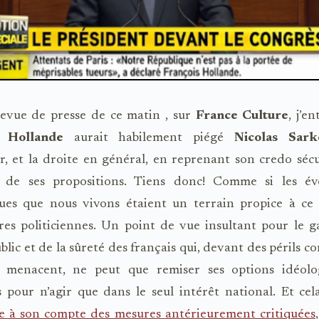
revue de presse de ce matin , sur
France Culture
, j’e
s Hollande
aurait habilement piégé
Nicolas Sark
er, et la droite en général, en reprenant son credo sécu
s de ses propositions. Tiens donc! Comme si les é
ues que nous vivons étaient un terrain propice à ce
es politiciennes. Un point de vue insultant pour le g
ublic et de la sûreté des français qui, devant des périls 
 menacent, ne peut que remiser ses options idéolo
s pour n’agir que dans le seul intérêt national.
Et cel
e à son compte des mesures antérieurement critiquées