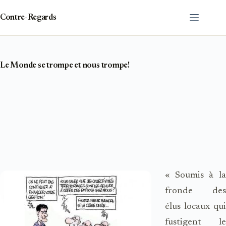
Passer
au
Contre-Regards
contenu
Le Monde se trompe et nous trompe!
« Soumis à la
fronde des
élus locaux qui
fustigent le