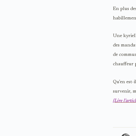
En plus des
habillemen
Une kyriel
des mandats
de communa
chauffeur 
Qu’en est-
survenir, m
[Lire l’arti