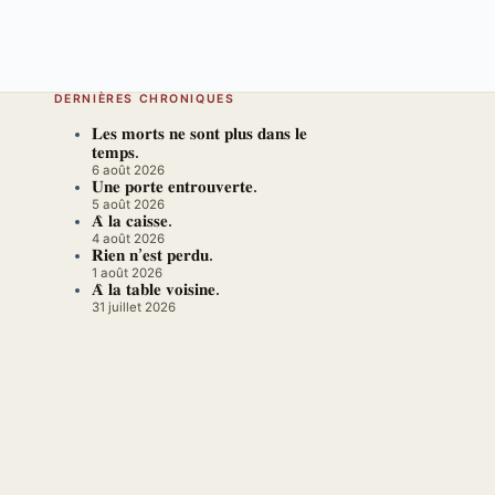
DERNIÈRES CHRONIQUES
𝐋𝐞𝐬 𝐦𝐨𝐫𝐭𝐬 𝐧𝐞 𝐬𝐨𝐧𝐭 𝐩𝐥𝐮𝐬 𝐝𝐚𝐧𝐬 𝐥𝐞
𝐭𝐞𝐦𝐩𝐬.
6 août 2026
𝐔𝐧𝐞 𝐩𝐨𝐫𝐭𝐞 𝐞𝐧𝐭𝐫𝐨𝐮𝐯𝐞𝐫𝐭𝐞.
5 août 2026
𝐀̀ 𝐥𝐚 𝐜𝐚𝐢𝐬𝐬𝐞.
4 août 2026
𝐑𝐢𝐞𝐧 𝐧’𝐞𝐬𝐭 𝐩𝐞𝐫𝐝𝐮.
1 août 2026
𝐀̀ 𝐥𝐚 𝐭𝐚𝐛𝐥𝐞 𝐯𝐨𝐢𝐬𝐢𝐧𝐞.
31 juillet 2026