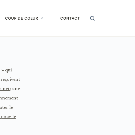
COUP DE COEUR
CONTACT
 » qui
 reçoivent
s net
; une
ionnement
ater le
 pour le