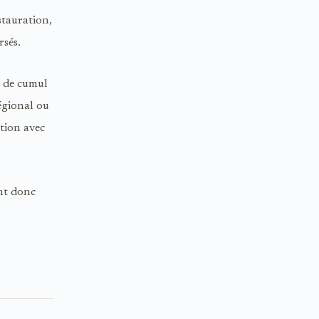
stauration,
rsés.
s de cumul
régional ou
tion avec
nt donc