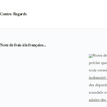
Passer
au
contenu
Contre-Regards
Note de frais à la française…
Notes de
précise que
trois vers
indemnité 
des députés
scandale 
salaire des