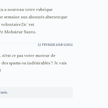
çu a nouveau votre rubrique
une semaine aux abonnés absents:que
 volontaire2)c´est
née Mohsieur Santo.
23 FÉVRIER 2018/12H12
 n’est ce pas votre moteur de
e des spams ou indésirables ? Je vais
!
rmés.