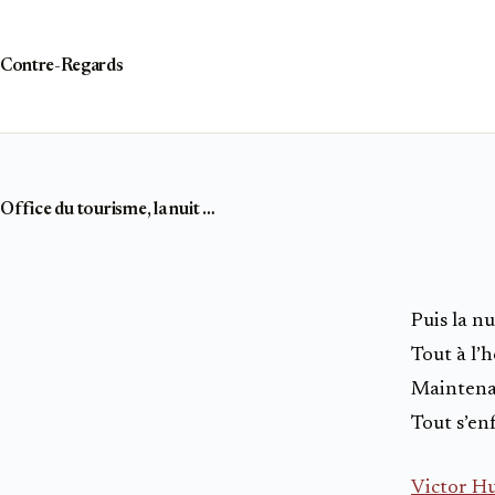
Passer
au
contenu
Contre-Regards
Office du tourisme, la nuit …
Puis la nu
Tout à l’
Maintenan
Tout s’enf
Victor H