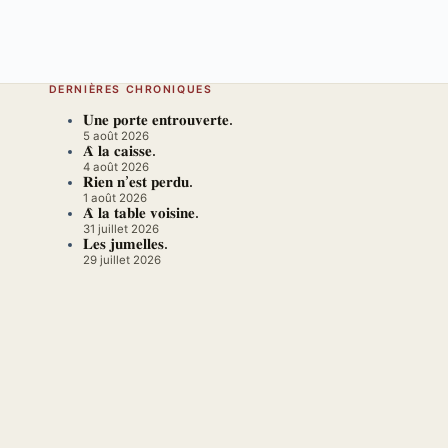
DERNIÈRES CHRONIQUES
𝐔𝐧𝐞 𝐩𝐨𝐫𝐭𝐞 𝐞𝐧𝐭𝐫𝐨𝐮𝐯𝐞𝐫𝐭𝐞.
5 août 2026
𝐀̀ 𝐥𝐚 𝐜𝐚𝐢𝐬𝐬𝐞.
4 août 2026
𝐑𝐢𝐞𝐧 𝐧’𝐞𝐬𝐭 𝐩𝐞𝐫𝐝𝐮.
1 août 2026
𝐀̀ 𝐥𝐚 𝐭𝐚𝐛𝐥𝐞 𝐯𝐨𝐢𝐬𝐢𝐧𝐞.
31 juillet 2026
𝐋𝐞𝐬 𝐣𝐮𝐦𝐞𝐥𝐥𝐞𝐬.
29 juillet 2026