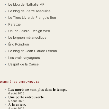
Le blog de Nathalie MP
Le blog de Pierre Assouline
Le Tiers Livre de François Bon
Paratge
OnEric Studio. Design Web
Le lorgnon mélancolique
Éric Poindron
Le blog de Jean Claude Lebrun
Les vrais voyageurs
L’esprit de la Cause
DERNIÈRES CHRONIQUES
𝐋𝐞𝐬 𝐦𝐨𝐫𝐭𝐬 𝐧𝐞 𝐬𝐨𝐧𝐭 𝐩𝐥𝐮𝐬 𝐝𝐚𝐧𝐬 𝐥𝐞 𝐭𝐞𝐦𝐩𝐬.
6 août 2026
𝐔𝐧𝐞 𝐩𝐨𝐫𝐭𝐞 𝐞𝐧𝐭𝐫𝐨𝐮𝐯𝐞𝐫𝐭𝐞.
5 août 2026
𝐀̀ 𝐥𝐚 𝐜𝐚𝐢𝐬𝐬𝐞.
4 août 2026