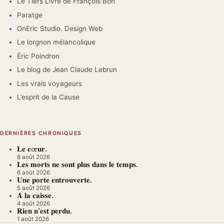
Le Tiers Livre de François Bon
Paratge
OnEric Studio. Design Web
Le lorgnon mélancolique
Éric Poindron
Le blog de Jean Claude Lebrun
Les vrais voyageurs
L’esprit de la Cause
DERNIÈRES CHRONIQUES
𝐋𝐞 𝐜œ𝐮𝐫.
8 août 2026
𝐋𝐞𝐬 𝐦𝐨𝐫𝐭𝐬 𝐧𝐞 𝐬𝐨𝐧𝐭 𝐩𝐥𝐮𝐬 𝐝𝐚𝐧𝐬 𝐥𝐞 𝐭𝐞𝐦𝐩𝐬.
6 août 2026
𝐔𝐧𝐞 𝐩𝐨𝐫𝐭𝐞 𝐞𝐧𝐭𝐫𝐨𝐮𝐯𝐞𝐫𝐭𝐞.
5 août 2026
𝐀̀ 𝐥𝐚 𝐜𝐚𝐢𝐬𝐬𝐞.
4 août 2026
𝐑𝐢𝐞𝐧 𝐧’𝐞𝐬𝐭 𝐩𝐞𝐫𝐝𝐮.
1 août 2026