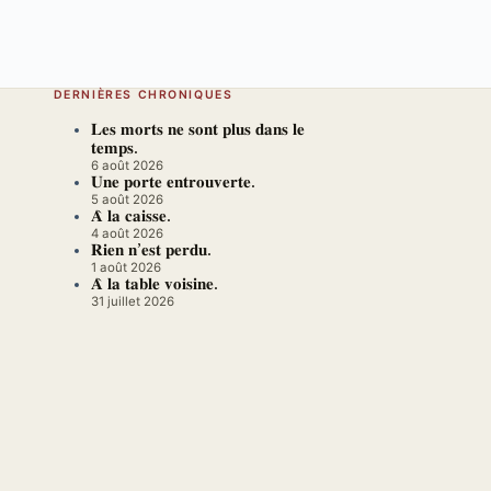
DERNIÈRES CHRONIQUES
𝐋𝐞𝐬 𝐦𝐨𝐫𝐭𝐬 𝐧𝐞 𝐬𝐨𝐧𝐭 𝐩𝐥𝐮𝐬 𝐝𝐚𝐧𝐬 𝐥𝐞
𝐭𝐞𝐦𝐩𝐬.
6 août 2026
𝐔𝐧𝐞 𝐩𝐨𝐫𝐭𝐞 𝐞𝐧𝐭𝐫𝐨𝐮𝐯𝐞𝐫𝐭𝐞.
5 août 2026
𝐀̀ 𝐥𝐚 𝐜𝐚𝐢𝐬𝐬𝐞.
4 août 2026
𝐑𝐢𝐞𝐧 𝐧’𝐞𝐬𝐭 𝐩𝐞𝐫𝐝𝐮.
1 août 2026
𝐀̀ 𝐥𝐚 𝐭𝐚𝐛𝐥𝐞 𝐯𝐨𝐢𝐬𝐢𝐧𝐞.
31 juillet 2026