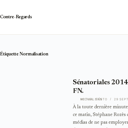
Passer
au
contenu
Contre-Regards
Étiquette
Normalisation
Sénatoriales 2014
FN.
ACTUALITÉS
MICHEL SANTO
29 SEP
À la toute dernière minute
ce matin, Stéphane Rozès de
médias de ne pas employer 