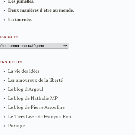
𝐋𝐞𝐬 𝐣𝐮𝐦𝐞𝐥𝐥𝐞𝐬.
𝐃𝐞𝐮𝐱 𝐦𝐚𝐧𝐢𝐞̀𝐫𝐞𝐬 𝐝’𝐞̂𝐭𝐫𝐞 𝐚𝐮 𝐦𝐨𝐧𝐝𝐞.
𝐋𝐚 𝐭𝐨𝐮𝐫𝐧𝐞́𝐞.
UBRIQUES
ubriques
IENS UTILES
La vie des idées
Les amoureux de la liberté
Le blog d’Argoul
Le blog de Nathalie MP
Le blog de Pierre Assouline
Le Tiers Livre de François Bon
Paratge