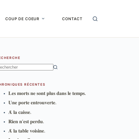
COUP DE COEUR
CONTACT
ECHERCHE
ucun
sultat
HRONIQUES RÉCENTES
𝐋𝐞𝐬 𝐦𝐨𝐫𝐭𝐬 𝐧𝐞 𝐬𝐨𝐧𝐭 𝐩𝐥𝐮𝐬 𝐝𝐚𝐧𝐬 𝐥𝐞 𝐭𝐞𝐦𝐩𝐬.
𝐔𝐧𝐞 𝐩𝐨𝐫𝐭𝐞 𝐞𝐧𝐭𝐫𝐨𝐮𝐯𝐞𝐫𝐭𝐞.
𝐀̀ 𝐥𝐚 𝐜𝐚𝐢𝐬𝐬𝐞.
𝐑𝐢𝐞𝐧 𝐧’𝐞𝐬𝐭 𝐩𝐞𝐫𝐝𝐮.
𝐀̀ 𝐥𝐚 𝐭𝐚𝐛𝐥𝐞 𝐯𝐨𝐢𝐬𝐢𝐧𝐞.