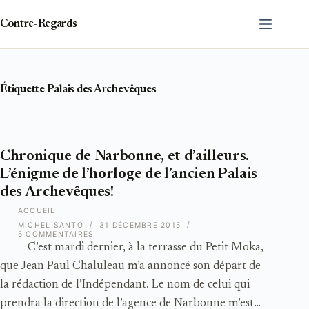
Passer
au
Contre-Regards
contenu
Étiquette
Palais des Archevêques
Chronique de Narbonne, et d’ailleurs.
L’énigme de l’horloge de l’ancien Palais
des Archevêques!
ACCUEIL
MICHEL SANTO
31 DÉCEMBRE 2015
5 COMMENTAIRES
C’est mardi dernier, à la terrasse du Petit Moka,
que Jean Paul Chaluleau m’a annoncé son départ de
la rédaction de l’Indépendant. Le nom de celui qui
prendra la direction de l’agence de Narbonne m’est…