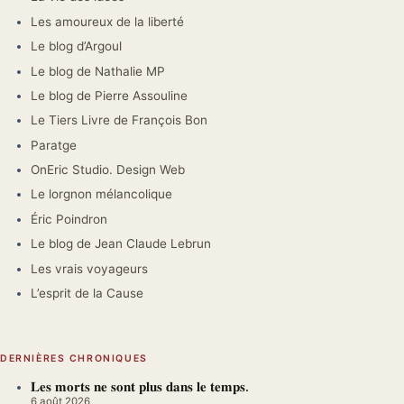
Les amoureux de la liberté
Le blog d’Argoul
Le blog de Nathalie MP
Le blog de Pierre Assouline
Le Tiers Livre de François Bon
Paratge
OnEric Studio. Design Web
Le lorgnon mélancolique
Éric Poindron
Le blog de Jean Claude Lebrun
Les vrais voyageurs
L’esprit de la Cause
DERNIÈRES CHRONIQUES
𝐋𝐞𝐬 𝐦𝐨𝐫𝐭𝐬 𝐧𝐞 𝐬𝐨𝐧𝐭 𝐩𝐥𝐮𝐬 𝐝𝐚𝐧𝐬 𝐥𝐞 𝐭𝐞𝐦𝐩𝐬.
6 août 2026