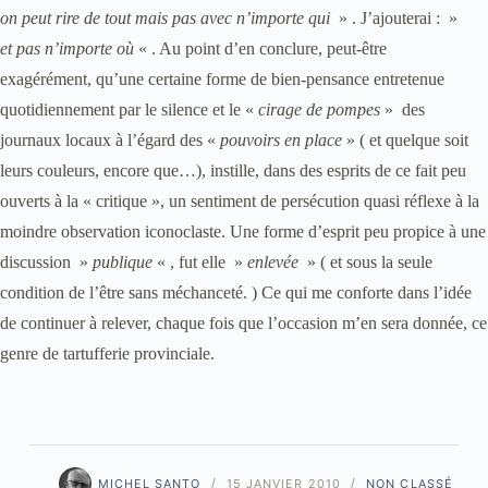
on peut rire de tout mais pas avec n’importe qui
» . J’ajouterai : »
et pas n’importe où
« . Au point d’en conclure, peut-être
exagérément, qu’une certaine forme de bien-pensance entretenue
quotidiennement par le silence et le «
cirage de pompes
» des
journaux locaux à l’égard des «
pouvoirs en place
» ( et quelque soit
leurs couleurs, encore que…), instille, dans des esprits de ce fait peu
ouverts à la « critique », un sentiment de persécution quasi réflexe à la
moindre observation iconoclaste. Une forme d’esprit peu propice à une
discussion »
publique
« , fut elle »
enlevée
» ( et sous la seule
condition de l’être sans
méchanceté. ) Ce qui me conforte dans l’idée
de continuer à relever, chaque fois que l’occasion m’en sera donnée, ce
genre de tartufferie provinciale.
MICHEL SANTO
15 JANVIER 2010
NON CLASSÉ