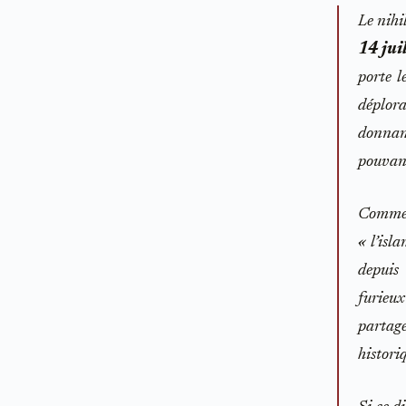
Le nihi
14 juil
porte l
déplora
donnant
pouvant
Comme l
« l’isl
depuis
furieux
partage
histori