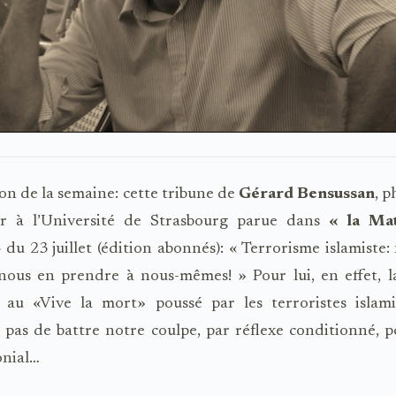
ion de la semaine: cette tribune de
Gérard Bensussan
, p
ur à l’Université de Strasbourg parue dans
« la Mat
»
du 23 juillet (édition abonnés): « Terrorisme islamiste: 
 nous en prendre à nous-mêmes! » Pour lui, en effet, l
 au «Vive la mort» poussé par les terroristes islamis
pas de battre notre coulpe, par réflexe conditionné, 
onial…