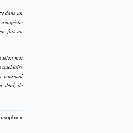
cy
dans un
i n’empêche
’en fait au
e selon moi
e suicidaire
ir pourquoi
u déni, de
losophe »