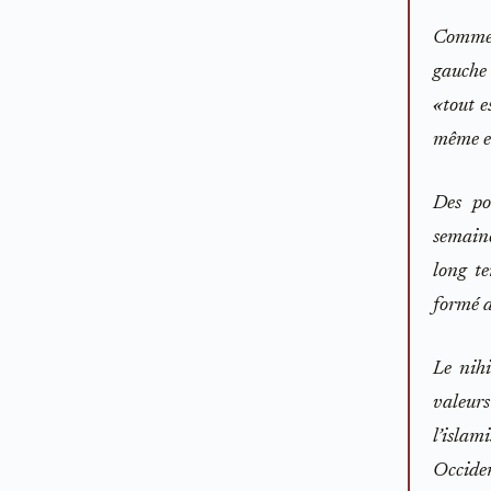
Comment
gauche 
«tout e
même en
Des pol
semaine
long te
formé d
Le nih
valeurs
l’isla
Occiden