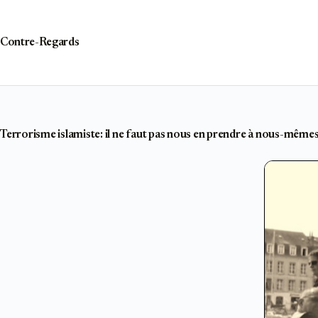
Passer
au
contenu
Contre-Regards
Terrorisme islamiste: il ne faut pas nous en prendre à nous-mêmes