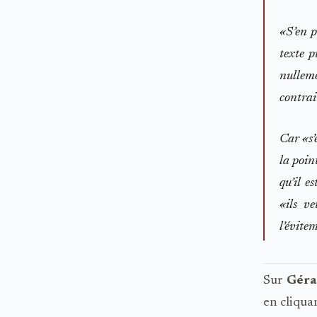
«S’en 
texte p
nulleme
contrai
Car «s’
la point
qu’il e
«ils v
l’évite
Sur
Géra
en cliqua