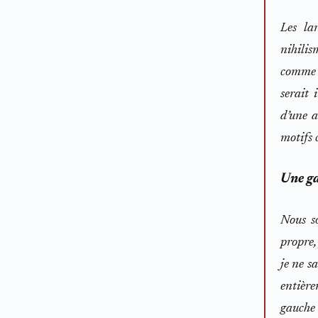
Les la
nihilis
comme d
serait 
d’une a
motifs 
Une ga
Nous s
propre,
je ne s
entière
gauche 