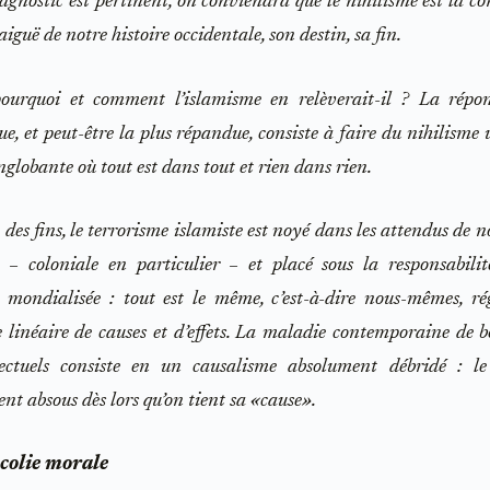
iagnostic est pertinent, on conviendra que le nihilisme est la c
aiguë de notre histoire occidentale, son destin, sa fin.
ourquoi et comment l’islamisme en relèverait-il ? La répon
e, et peut-être la plus répandue, consiste à faire du nihilisme 
globante où tout est dans tout et rien dans rien.
n des fins, le terrorisme islamiste est noyé dans les attendus de 
e – coloniale en particulier – et placé sous la responsabili
 mondialisée : tout est le même, c’est-à-dire nous-mêmes, r
 linéaire de causes et d’effets. La maladie contemporaine de
llectuels consiste en un causalisme absolument débridé : le
nt absous dès lors qu’on tient sa «cause».
colie morale