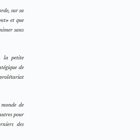
rde, sur sa
ont» et que
 mimer sans
à la petite
atégique de
prolétariat
n monde de
 autres pour
rniers des