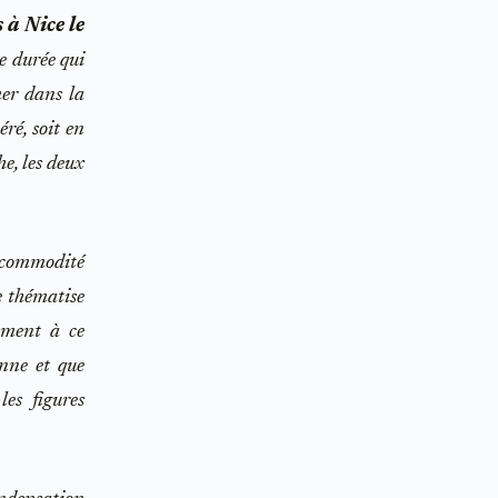
 à Nice le
e durée qui
mer dans la
ré, soit en
e, les deux
r commodité
e thématise
ement à ce
onne et que
les figures