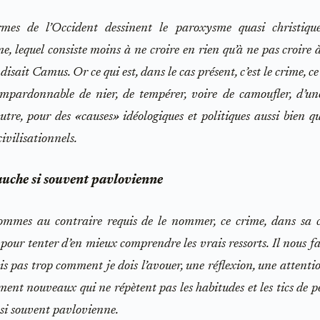
rmes de l’Occident dessinent le paroxysme quasi christiqu
me, lequel consiste moins à ne croire en rien qu’à ne pas croire à
isait Camus. Or ce qui est, dans le cas présent, c’est le crime, ce
impardonnable de nier, de tempérer, voire de camoufler, d’u
utre, pour des «causes» idéologiques et politiques aussi bien q
civilisationnels.
uche si souvent pavlovienne
ommes au contraire requis de le nommer, ce crime, dans sa c
 pour tenter d’en mieux comprendre les vrais ressorts. Il nous fa
ais pas trop comment je dois l’avouer, une réflexion, une attenti
ment nouveaux qui ne répètent pas les habitudes et les tics de p
si souvent pavlovienne.