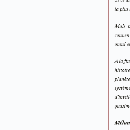
Si ce d
la plus 
Mais p
convenu
omni-en
A la fi
histoir
planète
système
d’inte
quasime
Mélan