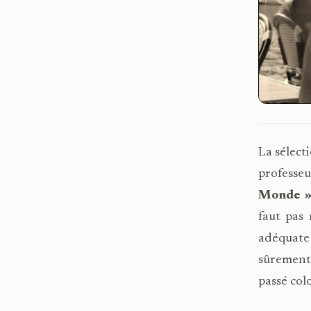
La sélect
professe
Monde 
faut pas
adéquate
sûrement 
passé col