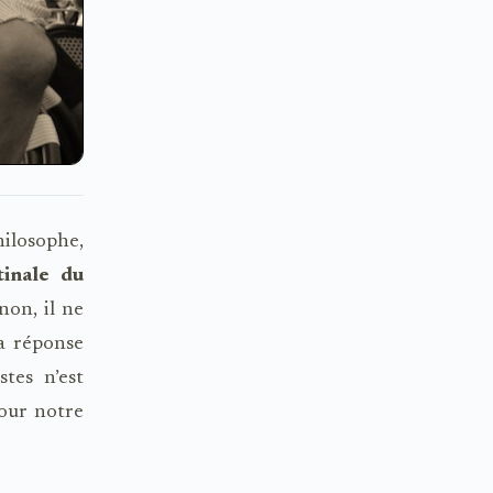
hilosophe,
inale du
non, il ne
a réponse
tes n’est
pour notre