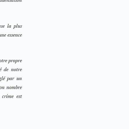
ondensation
se la plus
une essence
notre propre
té de notre
églé par un
 bon nombre
 crime est