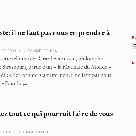
te: il ne faut pas nous en prendre à
R
R
LET 2016
4 COMMENTAIRES
: cette tribune de Gérard Bensussan, philosophe,
L
 de Strasbourg parue dans « la Matinale du Monde »
nés): « Terrorisme islamiste: non, il ne faut pas nous
» Pour lui,…
tez tout ce qui pourrait faire de vous
L 2016
1 COMMENTAIRE