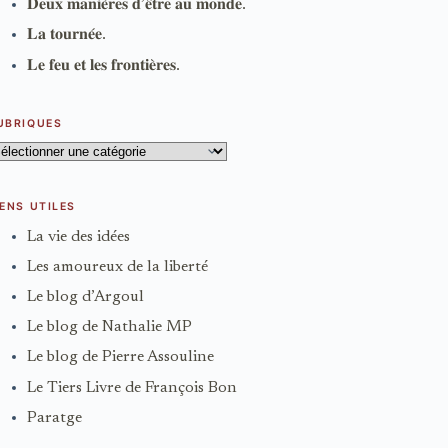
𝐃𝐞𝐮𝐱 𝐦𝐚𝐧𝐢𝐞̀𝐫𝐞𝐬 𝐝’𝐞̂𝐭𝐫𝐞 𝐚𝐮 𝐦𝐨𝐧𝐝𝐞.
𝐋𝐚 𝐭𝐨𝐮𝐫𝐧𝐞́𝐞.
𝐋𝐞 𝐟𝐞𝐮 𝐞𝐭 𝐥𝐞𝐬 𝐟𝐫𝐨𝐧𝐭𝐢𝐞̀𝐫𝐞𝐬.
UBRIQUES
ubriques
IENS UTILES
La vie des idées
Les amoureux de la liberté
Le blog d’Argoul
Le blog de Nathalie MP
Le blog de Pierre Assouline
Le Tiers Livre de François Bon
Paratge