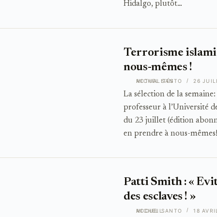
Hidalgo, plutôt…
Terrorisme islamis
nous-mêmes !
ACTUALITÉS
MICHEL SANTO
26 JUIL
La sélection de la semaine
professeur à l’Université
du 23 juillet (édition abon
en prendre à nous-mêmes! 
Patti Smith : « Evi
des esclaves ! »
ACCUEIL
MICHEL SANTO
18 AVRI