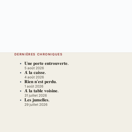
DERNIÈRES CHRONIQUES
𝐔𝐧𝐞 𝐩𝐨𝐫𝐭𝐞 𝐞𝐧𝐭𝐫𝐨𝐮𝐯𝐞𝐫𝐭𝐞.
5 août 2026
𝐀̀ 𝐥𝐚 𝐜𝐚𝐢𝐬𝐬𝐞.
4 août 2026
𝐑𝐢𝐞𝐧 𝐧’𝐞𝐬𝐭 𝐩𝐞𝐫𝐝𝐮.
1 août 2026
𝐀̀ 𝐥𝐚 𝐭𝐚𝐛𝐥𝐞 𝐯𝐨𝐢𝐬𝐢𝐧𝐞.
31 juillet 2026
𝐋𝐞𝐬 𝐣𝐮𝐦𝐞𝐥𝐥𝐞𝐬.
29 juillet 2026