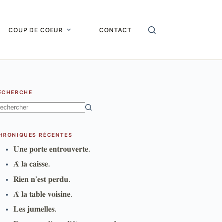
COUP DE COEUR
CONTACT
ECHERCHE
ucun
sultat
HRONIQUES RÉCENTES
𝐔𝐧𝐞 𝐩𝐨𝐫𝐭𝐞 𝐞𝐧𝐭𝐫𝐨𝐮𝐯𝐞𝐫𝐭𝐞.
𝐀̀ 𝐥𝐚 𝐜𝐚𝐢𝐬𝐬𝐞.
𝐑𝐢𝐞𝐧 𝐧’𝐞𝐬𝐭 𝐩𝐞𝐫𝐝𝐮.
𝐀̀ 𝐥𝐚 𝐭𝐚𝐛𝐥𝐞 𝐯𝐨𝐢𝐬𝐢𝐧𝐞.
𝐋𝐞𝐬 𝐣𝐮𝐦𝐞𝐥𝐥𝐞𝐬.