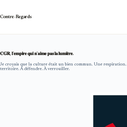
Passer
au
contenu
Contre-Regards
𝐂𝐆𝐑, 𝐥’𝐞𝐦𝐩𝐢𝐫𝐞 𝐪𝐮𝐢 𝐧’𝐚𝐢𝐦𝐞 𝐩𝐚𝐬 𝐥𝐚 𝐥𝐮𝐦𝐢𝐞̀𝐫𝐞.
Je croyais que la culture était un bien commun. Une respiration. 
territoire. À défendre. À verrouiller.