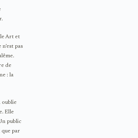
e
r.
e Art et
n’est pas
ulême.
bre de
ne : la
n oublie
. Elle
 Un public
t que par