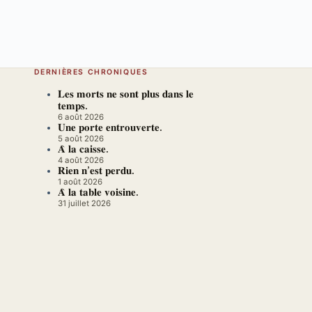
DERNIÈRES CHRONIQUES
𝐋𝐞𝐬 𝐦𝐨𝐫𝐭𝐬 𝐧𝐞 𝐬𝐨𝐧𝐭 𝐩𝐥𝐮𝐬 𝐝𝐚𝐧𝐬 𝐥𝐞
𝐭𝐞𝐦𝐩𝐬.
6 août 2026
𝐔𝐧𝐞 𝐩𝐨𝐫𝐭𝐞 𝐞𝐧𝐭𝐫𝐨𝐮𝐯𝐞𝐫𝐭𝐞.
5 août 2026
𝐀̀ 𝐥𝐚 𝐜𝐚𝐢𝐬𝐬𝐞.
4 août 2026
𝐑𝐢𝐞𝐧 𝐧’𝐞𝐬𝐭 𝐩𝐞𝐫𝐝𝐮.
1 août 2026
𝐀̀ 𝐥𝐚 𝐭𝐚𝐛𝐥𝐞 𝐯𝐨𝐢𝐬𝐢𝐧𝐞.
31 juillet 2026