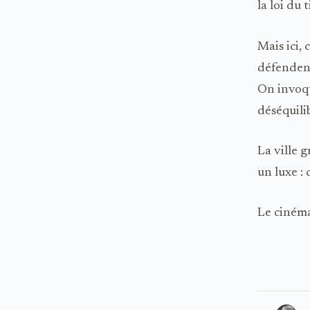
la loi du 
Mais ici,
défendent
On invoqu
déséquili
La ville g
un luxe :
Le cinéma