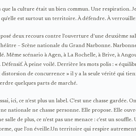
s que la culture était un bien commun. Une respiration. J
qu’elle est surtout un territoire. À défendre. À verrouille
osé deux recours contre l’ouverture d’une deuxième sall
Théâtre – Scène nationale du Grand Narbonne. Narbonne 
olé. Même scénario à Agen, à La Rochelle, à Brive, à Ango
 Défensif. À peine voilé. Derrière les mots polis : « équili
 « distorsion de concurrence » il y a la seule vérité qui tien
erdre quelques parts de marché.
ssai, ici, ce n’est plus un label. C’est une chasse gardée. O
ène nationale ne chasse personne. Elle propose. Elle ouvre
e salle de plus, ce n’est pas une menace : c’est un souffle.
forme, que l’on éveille.Un territoire qui respire autremen