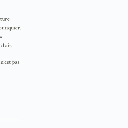
lture
outiquier.
 «
d’air.
 n’est pas