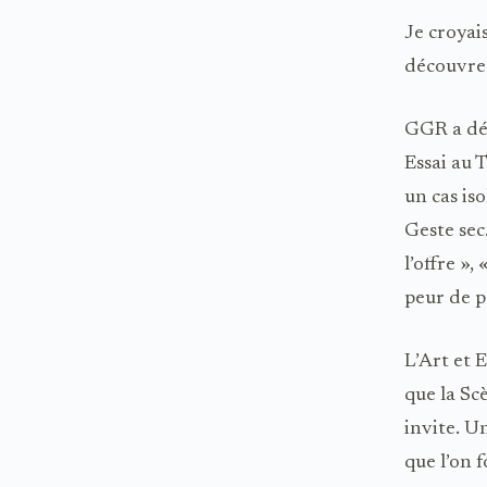
Je croyai
découvre 
GGR a dép
Essai au 
un cas is
Geste sec.
l’offre »,
peur de p
L’Art et E
que la Sc
invite. Un
que l’on 