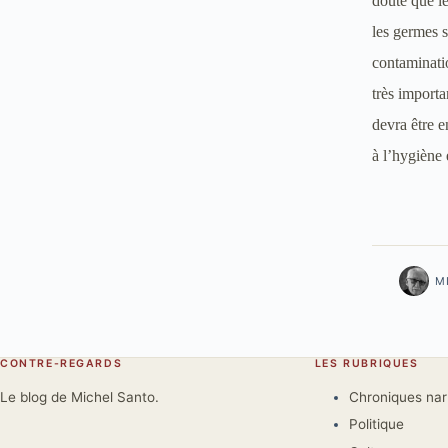
doute que le
les germes 
contaminati
très importa
devra être e
à l’hygiène
M
CONTRE-REGARDS
LES RUBRIQUES
Le blog de Michel Santo.
Chroniques na
Politique