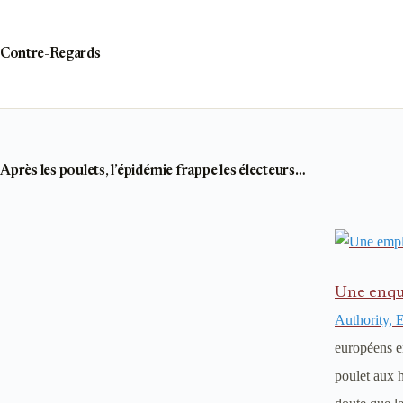
Passer
au
contenu
Contre-Regards
Après les poulets, l’épidémie frappe les électeurs…
Une enqu
Authority,
européens e
poulet aux 