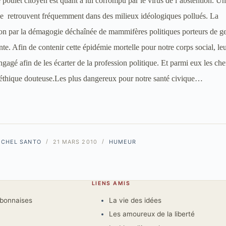
 poulet citoyen est quant à lui corrompu par le virus de l’abstention. Un
se
retrouvent f
réquemment dans des milieux idéologiques pollués. La
on par la démagogie déchaînée de mammifères politiques porteurs de g
nte. Afin de contenir cette épidémie mortelle pour notre corps social, le
ngagé afin de les écarter de la profession politique. Et parmi eux les che
 éthique douteuse.Les plus dangereux pour notre santé civique…
ICHEL SANTO
21 MARS 2010
HUMEUR
LIENS AMIS
rbonnaises
La vie des idées
Les amoureux de la liberté