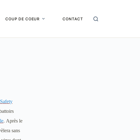
COUP DE COEUR
CONTACT
Safety
battoirs
le
.
Après le
vèlera sans