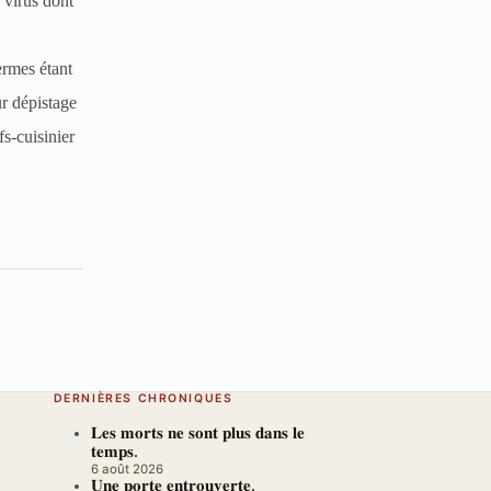
 virus dont
ermes étant
ur
dépistage
fs-cuisinier
DERNIÈRES CHRONIQUES
𝐋𝐞𝐬 𝐦𝐨𝐫𝐭𝐬 𝐧𝐞 𝐬𝐨𝐧𝐭 𝐩𝐥𝐮𝐬 𝐝𝐚𝐧𝐬 𝐥𝐞
𝐭𝐞𝐦𝐩𝐬.
6 août 2026
𝐔𝐧𝐞 𝐩𝐨𝐫𝐭𝐞 𝐞𝐧𝐭𝐫𝐨𝐮𝐯𝐞𝐫𝐭𝐞.