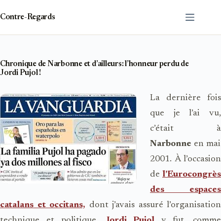
Passer
au
Contre-Regards
contenu
Chronique de Narbonne et d’ailleurs: l’honneur perdu de
Jordi Pujol !
La dernière fois
que je l’ai vu,
c’était à
Narbonne
en mai
2001. À l’occasion
de
l’Eurocongrès
des espaces
catalans et occitans,
dont j’avais assuré l’organisation
technique et politique.
Jordi Pujol
y fut, comm