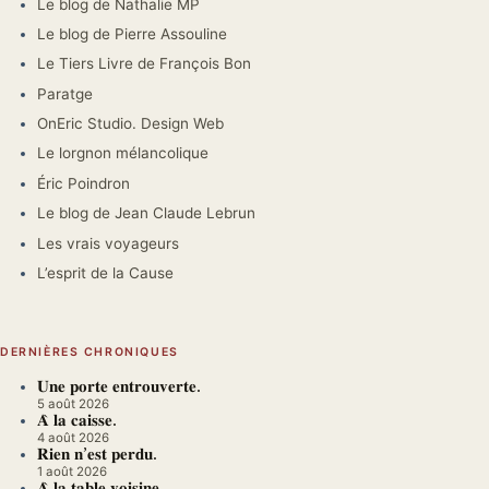
Le blog de Nathalie MP
Le blog de Pierre Assouline
Le Tiers Livre de François Bon
Paratge
OnEric Studio. Design Web
Le lorgnon mélancolique
Éric Poindron
Le blog de Jean Claude Lebrun
Les vrais voyageurs
L’esprit de la Cause
DERNIÈRES CHRONIQUES
𝐔𝐧𝐞 𝐩𝐨𝐫𝐭𝐞 𝐞𝐧𝐭𝐫𝐨𝐮𝐯𝐞𝐫𝐭𝐞.
5 août 2026
𝐀̀ 𝐥𝐚 𝐜𝐚𝐢𝐬𝐬𝐞.
4 août 2026
𝐑𝐢𝐞𝐧 𝐧’𝐞𝐬𝐭 𝐩𝐞𝐫𝐝𝐮.
1 août 2026