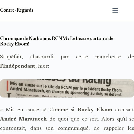
Passer
au
Contre-Regards
contenu
Chronique de Narbonne. RCNM : Le beau « carton » de
Rocky Elsom!
Stupéfait, abasourdi par cette manchette de
l’Indépendant,
hier:
« Mis en cause »! Comme si
Rocky Elsom
accusait
André Maratuech
de quoi que ce soit. Alors qu’il s
contentait, dans son communiqué, de rappeler les