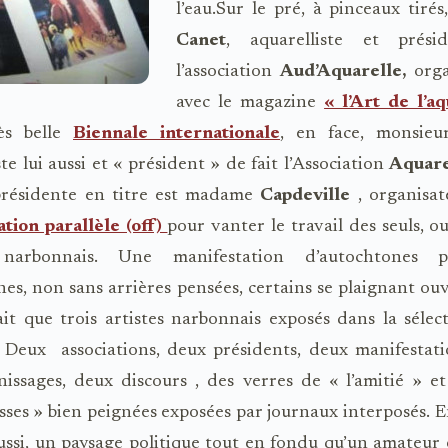
l’eau.
Sur le pré, à pinceaux tiré
Canet
, aquarelliste et prési
l’association
Aud’Aquarelle,
orga
avec le magazine
« l’Art de l’a
ès belle
Biennale internationale
, en face, monsieu
ste lui aussi et « président » de fait l’Association
Aquare
présidente en titre est madame
Capdeville
, organisat
tion parallèle (off)
pour vanter le travail des seuls, o
s narbonnais. Une manifestation d’autochtones 
es, non sans arrières pensées, certains se plaignant o
 ait que trois artistes narbonnais exposés dans la sélec
. Deux associations, deux présidents, deux manifestati
issages, deux discours , des verres de « l’amitié » e
esses » bien peignées exposées par journaux interposés. 
ussi, un paysage politique tout en fondu qu’un amateur 