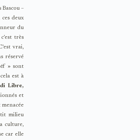
s Bascou –
à ces deux
onneur du
c’est très
’est vrai,
as réservé
ff » sont
cela est à
i Libre,
ionnés et
it menacée
it milieu
la culture,
se car elle