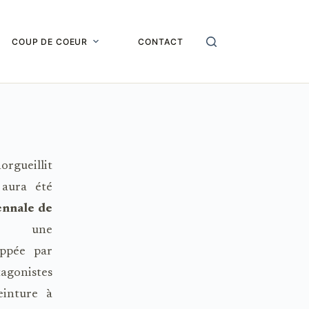
COUP DE COEUR
CONTACT
rgueillit
 aura été
ennale de
14,
une
ippée par
tagonistes
einture à