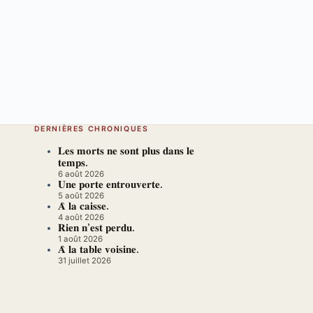
DERNIÈRES CHRONIQUES
𝐋𝐞𝐬 𝐦𝐨𝐫𝐭𝐬 𝐧𝐞 𝐬𝐨𝐧𝐭 𝐩𝐥𝐮𝐬 𝐝𝐚𝐧𝐬 𝐥𝐞
𝐭𝐞𝐦𝐩𝐬.
6 août 2026
𝐔𝐧𝐞 𝐩𝐨𝐫𝐭𝐞 𝐞𝐧𝐭𝐫𝐨𝐮𝐯𝐞𝐫𝐭𝐞.
5 août 2026
𝐀̀ 𝐥𝐚 𝐜𝐚𝐢𝐬𝐬𝐞.
4 août 2026
𝐑𝐢𝐞𝐧 𝐧’𝐞𝐬𝐭 𝐩𝐞𝐫𝐝𝐮.
1 août 2026
𝐀̀ 𝐥𝐚 𝐭𝐚𝐛𝐥𝐞 𝐯𝐨𝐢𝐬𝐢𝐧𝐞.
31 juillet 2026