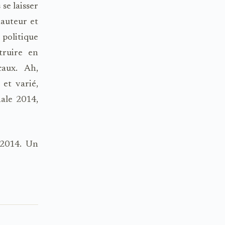
se laisser
auteur et
 politique
truire en
ocaux. Ah,
et varié,
nale 2014,
 2014. Un