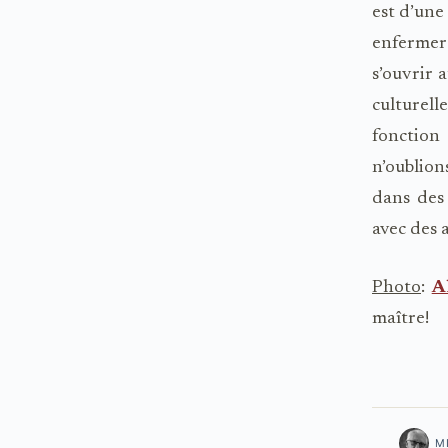
est d’une
enfermer
s’ouvrir 
culturel
fonction 
n’oublio
dans des 
avec des 
Photo
:
A
maître!
M