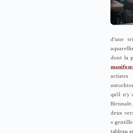
d’une tr
aquarelli
dont la 
manifesta
artiste
autochton
qu’il n’y
Biennale
deux vern
« gentill
tableau a