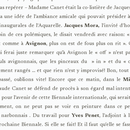
as repérer – Madame Canet était la co-listière de Jacque
a une idée de l’ambiance amicale qui pouvait présider 
inaugurales de l’Aquarelle.
Jacques Mora,
l’invité d’h
loin de ces polémiques, le disait vendredi avec raison: « 
est comme à
Avignon
, plus on est de fous plus on rit ». C
ui ferai juste remarquer qu’à Avignon le « off » n’est p
euls avignonnais, que les pinceaux du » in » et du « o
ment rangés … et que rien n’est y improvisé! Bon, tout 
passé, oublions vite! Encore que ce matin, dans le
Mid
aude Canet se défend de procès à son égard mal intent
e pour l’avenir de cette Biennale internationale, qui sera
ment, on ne peut pas se voir en peinture dans ce pet
s narbonnais . Du travail pour
Yves Penet
, l’adjoint à 
ochaine Biennale. Si elle se fait! Et il faut qu’elle se fas