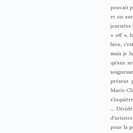
pouvait p
et on aur
journées 
« off », 
bien, c’
mais je l
qu’aux s
soigneuse
présent 
Marie-Cl
s’inquièt
… Décidé
d’artiste
pour la pr