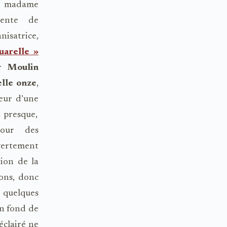
s, madame
dente de
nisatrice,
quarelle »
r
Moulin
lle onze
,
eur d’une
u presque,
pour des
uvertement
tion de la
ons, donc
t quelques
En fond de
éclairé ne