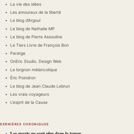
La vie des idées
Les amoureux de la liberté
Le blog d’Argoul
Le blog de Nathalie MP
Le blog de Pierre Assouline
Le Tiers Livre de François Bon
Paratge
OnEric Studio. Design Web
Le lorgnon mélancolique
Éric Poindron
Le blog de Jean Claude Lebrun
Les vrais voyageurs
L’esprit de la Cause
DERNIÈRES CHRONIQUES
𝐋𝐞𝐬 𝐦𝐨𝐫𝐭𝐬 𝐧𝐞 𝐬𝐨𝐧𝐭 𝐩𝐥𝐮𝐬 𝐝𝐚𝐧𝐬 𝐥𝐞 𝐭𝐞𝐦𝐩𝐬.