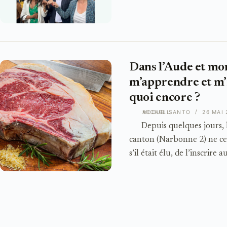
Dans l’Aude et mo
m’apprendre et m’i
quoi encore ?
ACCUEIL
MICHEL SANTO
26 MAI 
Depuis quelques jours, l
canton (Narbonne 2) ne ces
s’il était élu, de l’inscrir