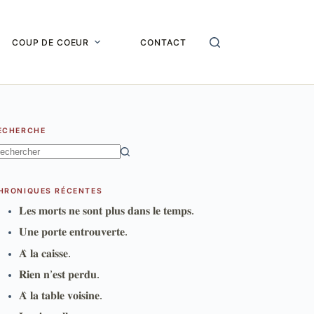
COUP DE COEUR
CONTACT
ECHERCHE
ucun
sultat
HRONIQUES RÉCENTES
𝐋𝐞𝐬 𝐦𝐨𝐫𝐭𝐬 𝐧𝐞 𝐬𝐨𝐧𝐭 𝐩𝐥𝐮𝐬 𝐝𝐚𝐧𝐬 𝐥𝐞 𝐭𝐞𝐦𝐩𝐬.
𝐔𝐧𝐞 𝐩𝐨𝐫𝐭𝐞 𝐞𝐧𝐭𝐫𝐨𝐮𝐯𝐞𝐫𝐭𝐞.
𝐀̀ 𝐥𝐚 𝐜𝐚𝐢𝐬𝐬𝐞.
𝐑𝐢𝐞𝐧 𝐧’𝐞𝐬𝐭 𝐩𝐞𝐫𝐝𝐮.
𝐀̀ 𝐥𝐚 𝐭𝐚𝐛𝐥𝐞 𝐯𝐨𝐢𝐬𝐢𝐧𝐞.