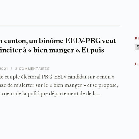
R
n canton, un binôme EELV-PRG veut
R
nciter à « bien manger ». Et puis
L
2021
2 COMMENTAIRES
e couple électoral PRG-EELV candidat sur « mon »
se de m’alerter sur le « bien manger » et se propose,
e au coeur de la politique départementale de la…