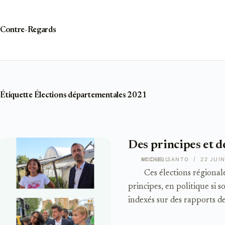
Passer
au
contenu
Contre-Regards
Étiquette
Élections départementales 2021
Des principes et d
ACCUEIL
MICHEL SANTO
22 JUIN
Ces élections régionales e
principes, en politique si 
indexés sur des rapports de