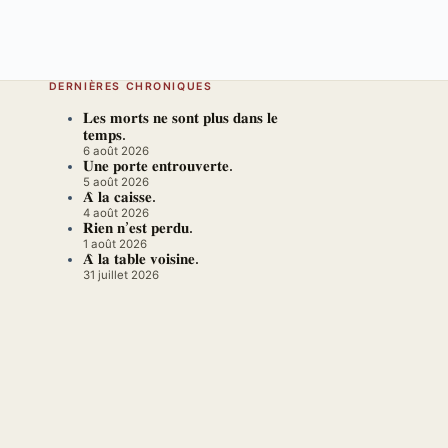
DERNIÈRES CHRONIQUES
𝐋𝐞𝐬 𝐦𝐨𝐫𝐭𝐬 𝐧𝐞 𝐬𝐨𝐧𝐭 𝐩𝐥𝐮𝐬 𝐝𝐚𝐧𝐬 𝐥𝐞
𝐭𝐞𝐦𝐩𝐬.
6 août 2026
𝐔𝐧𝐞 𝐩𝐨𝐫𝐭𝐞 𝐞𝐧𝐭𝐫𝐨𝐮𝐯𝐞𝐫𝐭𝐞.
5 août 2026
𝐀̀ 𝐥𝐚 𝐜𝐚𝐢𝐬𝐬𝐞.
4 août 2026
𝐑𝐢𝐞𝐧 𝐧’𝐞𝐬𝐭 𝐩𝐞𝐫𝐝𝐮.
1 août 2026
𝐀̀ 𝐥𝐚 𝐭𝐚𝐛𝐥𝐞 𝐯𝐨𝐢𝐬𝐢𝐧𝐞.
31 juillet 2026