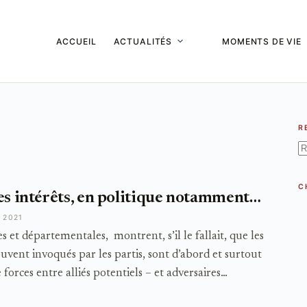
ACCUEIL
ACTUALITÉS
MOMENTS DE VIE
R
A
ré
C
es intérêts, en politique notamment…
 2021
t départementales, montrent, s’il le fallait, que les
souvent invoqués par les partis, sont d’abord et surtout
 forces entre alliés potentiels – et adversaires…