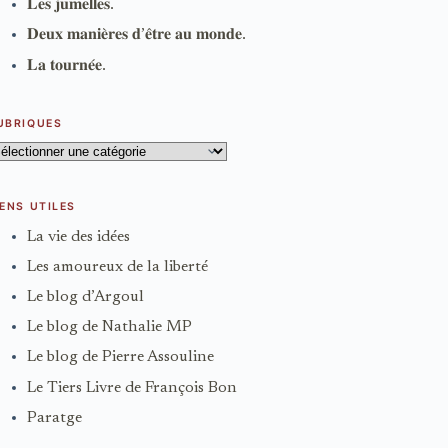
𝐋𝐞𝐬 𝐣𝐮𝐦𝐞𝐥𝐥𝐞𝐬.
𝐃𝐞𝐮𝐱 𝐦𝐚𝐧𝐢𝐞̀𝐫𝐞𝐬 𝐝’𝐞̂𝐭𝐫𝐞 𝐚𝐮 𝐦𝐨𝐧𝐝𝐞.
𝐋𝐚 𝐭𝐨𝐮𝐫𝐧𝐞́𝐞.
UBRIQUES
ubriques
IENS UTILES
La vie des idées
Les amoureux de la liberté
Le blog d’Argoul
Le blog de Nathalie MP
Le blog de Pierre Assouline
Le Tiers Livre de François Bon
Paratge