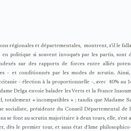
ons régionales et départementales, montrent, s’il le falla
, en politique si souvent invoqués par les partis, sont 
indexés sur des rapports de forces entre alliés potent
res – et conditionnés par les modes de scrutin. Ainsi
citanie – élection à la proportionnelle –, avec 40% au 1e
ame Delga envoie balader les Verts et la France Insoumi
el, totalement « incompatibles » ; tandis que Madame S
ue socialiste, présidente du Conseil Départemental de 
ons se font au scrutin majoritaire à deux tours, elle, s’est a
r, dès le premier tour, et sans état d’âme philosophico-