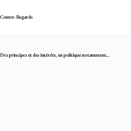
Passer
au
contenu
Contre-Regards
Des principes et des intérêts, en politique notamment…