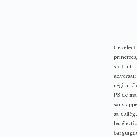
Ces électi
principes
surtout 
adversai
région Oc
PS de mad
sans app
sa collèg
les électi
barguigne