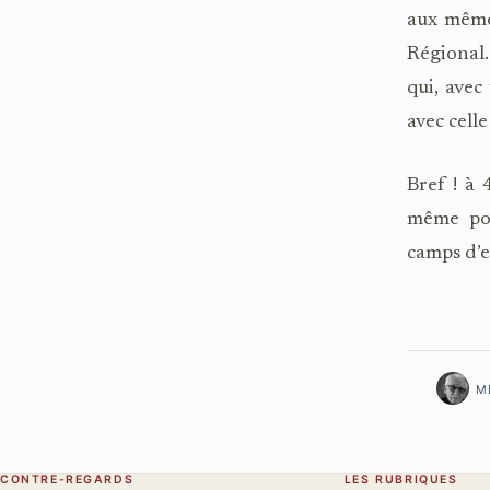
aux même
Régional.
qui, avec
avec cell
Bref ! à 
même poi
camps d’e
M
CONTRE-REGARDS
LES RUBRIQUES