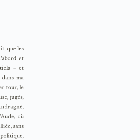
it, que les
d’abord et
iels – et
, dans ma
r tour, le
se, jugés,
andragné,
l’Aude, où
lliée, sans
politique,