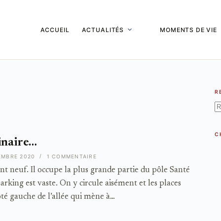
ACCUEIL
ACTUALITÉS
MOMENTS DE VIE
R
A
ré
C
dinaire…
EMBRE 2020
1 COMMENTAIRE
 neuf. Il occupe la plus grande partie du pôle Santé
parking est vaste. On y circule aisément et les places
té gauche de l’allée qui mène à…