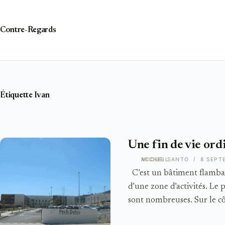
Passer
au
contenu
Contre-Regards
Étiquette
Ivan
Une fin de vie or
ACCUEIL
MICHEL SANTO
8 SEPT
C’est un bâtiment flambant
d’une zone d’activités. Le 
sont nombreuses. Sur le cô