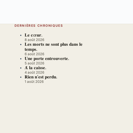
DERNIÈRES CHRONIQUES
𝐋𝐞 𝐜œ𝐮𝐫.
8 août 2026
𝐋𝐞𝐬 𝐦𝐨𝐫𝐭𝐬 𝐧𝐞 𝐬𝐨𝐧𝐭 𝐩𝐥𝐮𝐬 𝐝𝐚𝐧𝐬 𝐥𝐞
𝐭𝐞𝐦𝐩𝐬.
6 août 2026
𝐔𝐧𝐞 𝐩𝐨𝐫𝐭𝐞 𝐞𝐧𝐭𝐫𝐨𝐮𝐯𝐞𝐫𝐭𝐞.
5 août 2026
𝐀̀ 𝐥𝐚 𝐜𝐚𝐢𝐬𝐬𝐞.
4 août 2026
𝐑𝐢𝐞𝐧 𝐧’𝐞𝐬𝐭 𝐩𝐞𝐫𝐝𝐮.
1 août 2026