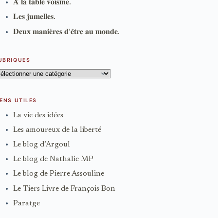
𝐀̀ 𝐥𝐚 𝐭𝐚𝐛𝐥𝐞 𝐯𝐨𝐢𝐬𝐢𝐧𝐞.
𝐋𝐞𝐬 𝐣𝐮𝐦𝐞𝐥𝐥𝐞𝐬.
𝐃𝐞𝐮𝐱 𝐦𝐚𝐧𝐢𝐞̀𝐫𝐞𝐬 𝐝’𝐞̂𝐭𝐫𝐞 𝐚𝐮 𝐦𝐨𝐧𝐝𝐞.
UBRIQUES
ubriques
IENS UTILES
La vie des idées
Les amoureux de la liberté
Le blog d’Argoul
Le blog de Nathalie MP
Le blog de Pierre Assouline
Le Tiers Livre de François Bon
Paratge