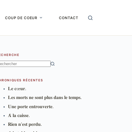
COUP DE COEUR
CONTACT
ECHERCHE
ucun
sultat
HRONIQUES RÉCENTES
𝐋𝐞 𝐜œ𝐮𝐫.
𝐋𝐞𝐬 𝐦𝐨𝐫𝐭𝐬 𝐧𝐞 𝐬𝐨𝐧𝐭 𝐩𝐥𝐮𝐬 𝐝𝐚𝐧𝐬 𝐥𝐞 𝐭𝐞𝐦𝐩𝐬.
𝐔𝐧𝐞 𝐩𝐨𝐫𝐭𝐞 𝐞𝐧𝐭𝐫𝐨𝐮𝐯𝐞𝐫𝐭𝐞.
𝐀̀ 𝐥𝐚 𝐜𝐚𝐢𝐬𝐬𝐞.
𝐑𝐢𝐞𝐧 𝐧’𝐞𝐬𝐭 𝐩𝐞𝐫𝐝𝐮.