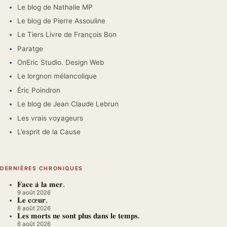
Le blog de Nathalie MP
Le blog de Pierre Assouline
Le Tiers Livre de François Bon
Paratge
OnEric Studio. Design Web
Le lorgnon mélancolique
Éric Poindron
Le blog de Jean Claude Lebrun
Les vrais voyageurs
L’esprit de la Cause
DERNIÈRES CHRONIQUES
𝐅𝐚𝐜𝐞 𝐚̀ 𝐥𝐚 𝐦𝐞𝐫.
9 août 2026
𝐋𝐞 𝐜œ𝐮𝐫.
8 août 2026
𝐋𝐞𝐬 𝐦𝐨𝐫𝐭𝐬 𝐧𝐞 𝐬𝐨𝐧𝐭 𝐩𝐥𝐮𝐬 𝐝𝐚𝐧𝐬 𝐥𝐞 𝐭𝐞𝐦𝐩𝐬.
6 août 2026