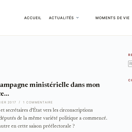
ACCUEIL
ACTUALITÉS
MOMENTS DE VIE
R
A
ré
C
ampagne ministérielle dans mon
ce…
IER 2017
1 COMMENTAIRE
t secrétaires d’État vers les circonscriptions
s députés de la même variété politique a commencé.
autre en cette saison préélectorale ?