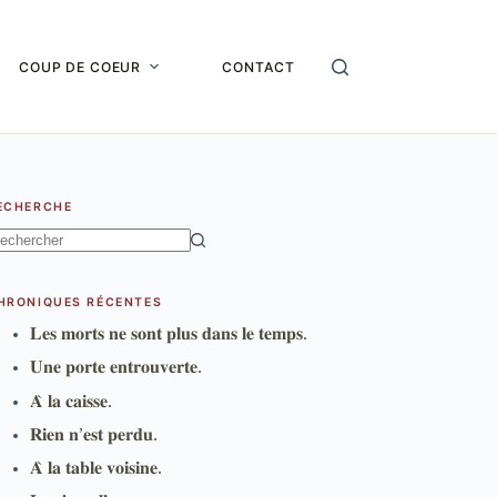
COUP DE COEUR
CONTACT
ECHERCHE
ucun
sultat
HRONIQUES RÉCENTES
𝐋𝐞𝐬 𝐦𝐨𝐫𝐭𝐬 𝐧𝐞 𝐬𝐨𝐧𝐭 𝐩𝐥𝐮𝐬 𝐝𝐚𝐧𝐬 𝐥𝐞 𝐭𝐞𝐦𝐩𝐬.
𝐔𝐧𝐞 𝐩𝐨𝐫𝐭𝐞 𝐞𝐧𝐭𝐫𝐨𝐮𝐯𝐞𝐫𝐭𝐞.
𝐀̀ 𝐥𝐚 𝐜𝐚𝐢𝐬𝐬𝐞.
𝐑𝐢𝐞𝐧 𝐧’𝐞𝐬𝐭 𝐩𝐞𝐫𝐝𝐮.
𝐀̀ 𝐥𝐚 𝐭𝐚𝐛𝐥𝐞 𝐯𝐨𝐢𝐬𝐢𝐧𝐞.