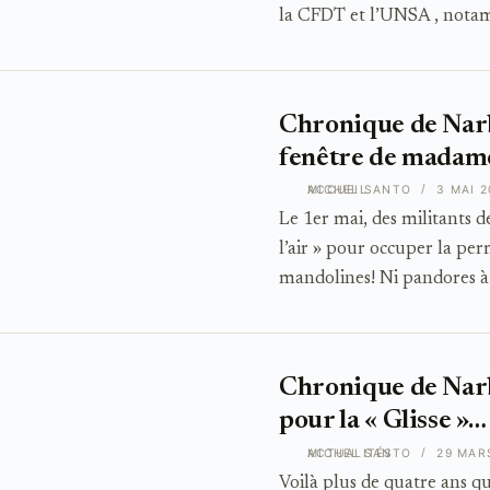
la CFDT et l’UNSA , notam
Chronique de Narb
fenêtre de madame
ACCUEIL
MICHEL SANTO
3 MAI 2
Le 1er mai, des militants 
l’air » pour occuper la p
mandolines! Ni pandores à l
Chronique de Narb
pour la « Glisse »…
ACTUALITÉS
MICHEL SANTO
29 MAR
Voilà plus de quatre ans 