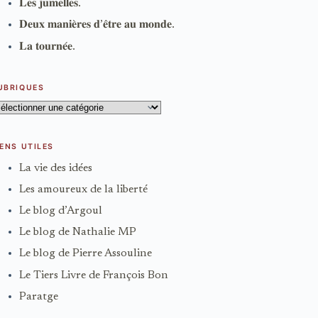
𝐋𝐞𝐬 𝐣𝐮𝐦𝐞𝐥𝐥𝐞𝐬.
𝐃𝐞𝐮𝐱 𝐦𝐚𝐧𝐢𝐞̀𝐫𝐞𝐬 𝐝’𝐞̂𝐭𝐫𝐞 𝐚𝐮 𝐦𝐨𝐧𝐝𝐞.
𝐋𝐚 𝐭𝐨𝐮𝐫𝐧𝐞́𝐞.
UBRIQUES
ubriques
IENS UTILES
La vie des idées
Les amoureux de la liberté
Le blog d’Argoul
Le blog de Nathalie MP
Le blog de Pierre Assouline
Le Tiers Livre de François Bon
Paratge