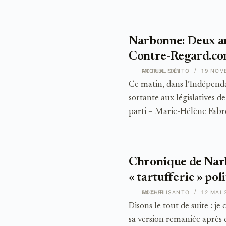
Narbonne: Deux an
Contre-Regard.c
ACTUALITÉS
MICHEL SANTO
19 NOV
Ce matin, dans l’Indépenda
sortante aux législatives de
parti – Marie-Hélène Fabre
Chronique de Narbo
« tartufferie » po
ACCUEIL
MICHEL SANTO
12 MAI 
Disons le tout de suite : j
sa version remaniée après 