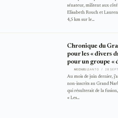
sénateur, militent aux côté
Elisabeth Rouch et Lauren
4,5 km sur le…
Chronique du Gra
pour les « divers 
pour un groupe « 
ACCUEIL
MICHEL SANTO
28 SEP
Au mois de juin dernier, j’
non-inscrits au Grand Nar
qui résulterait de la fusion
« Les…