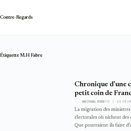
Passer
au
contenu
Contre-Regards
Étiquette
M.H Fabre
Chronique d’une c
petit coin de Fran
ACTUALITÉS
MICHEL SANTO
23 FÉVR
La migration des ministres e
électorales où nichent de
Que pourraient-ils faire d’