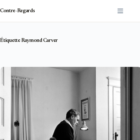
Passer
au
Contre-Regards
contenu
Étiquette
Raymond Carver