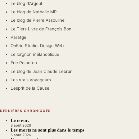
Le blog d’Argoul
Le blog de Nathalie MP
Le blog de Pierre Assouline
Le Tiers Livre de François Bon
Paratge
OnEric Studio. Design Web
Le lorgnon mélancolique
Éric Poindron
Le blog de Jean Claude Lebrun
Les vrais voyageurs
L’esprit de la Cause
DERNIÈRES CHRONIQUES
𝐋𝐞 𝐜œ𝐮𝐫.
8 août 2026
𝐋𝐞𝐬 𝐦𝐨𝐫𝐭𝐬 𝐧𝐞 𝐬𝐨𝐧𝐭 𝐩𝐥𝐮𝐬 𝐝𝐚𝐧𝐬 𝐥𝐞 𝐭𝐞𝐦𝐩𝐬.
6 août 2026