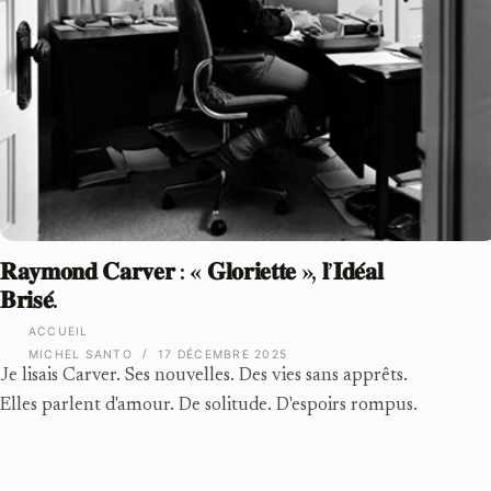
𝐑𝐚𝐲𝐦𝐨𝐧𝐝 𝐂𝐚𝐫𝐯𝐞𝐫 : « 𝐆𝐥𝐨𝐫𝐢𝐞𝐭𝐭𝐞 », 𝐥’𝐈𝐝𝐞́𝐚𝐥
𝐁𝐫𝐢𝐬𝐞́.
ACCUEIL
MICHEL SANTO
17 DÉCEMBRE 2025
Je lisais Carver. Ses nouvelles. Des vies sans apprêts.
Elles parlent d'amour. De solitude. D'espoirs rompus.