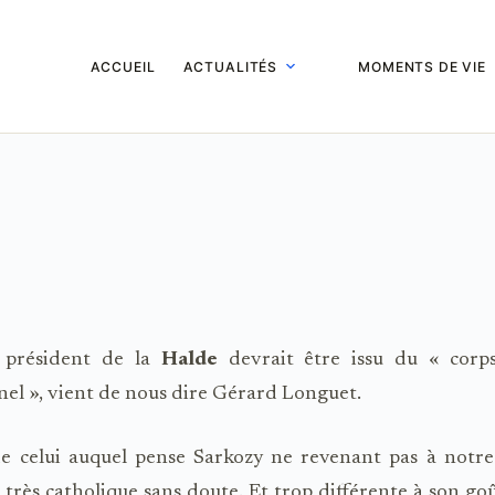
ACCUEIL
ACTUALITÉS
MOMENTS DE VIE
 président de la
Halde
devrait être issu du « corps
nel », vient de nous dire Gérard Longuet.
de celui auquel pense Sarkozy ne revenant pas à notre
très catholique sans doute. Et trop différente à son goû