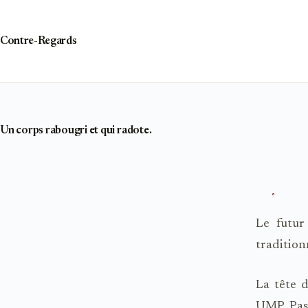
Passer
au
contenu
Contre-Regards
Un corps rabougri et qui radote.
Le futur
tradition
La tête 
UMP. Pas 