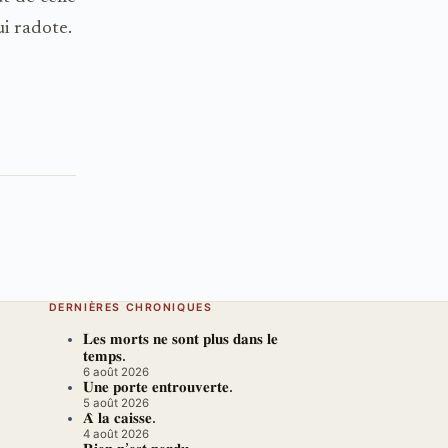
ui radote.
DERNIÈRES CHRONIQUES
𝐋𝐞𝐬 𝐦𝐨𝐫𝐭𝐬 𝐧𝐞 𝐬𝐨𝐧𝐭 𝐩𝐥𝐮𝐬 𝐝𝐚𝐧𝐬 𝐥𝐞
𝐭𝐞𝐦𝐩𝐬.
6 août 2026
𝐔𝐧𝐞 𝐩𝐨𝐫𝐭𝐞 𝐞𝐧𝐭𝐫𝐨𝐮𝐯𝐞𝐫𝐭𝐞.
5 août 2026
𝐀̀ 𝐥𝐚 𝐜𝐚𝐢𝐬𝐬𝐞.
4 août 2026