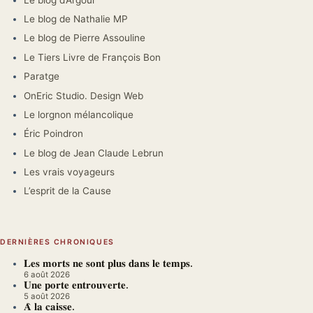
Le blog de Nathalie MP
Le blog de Pierre Assouline
Le Tiers Livre de François Bon
Paratge
OnEric Studio. Design Web
Le lorgnon mélancolique
Éric Poindron
Le blog de Jean Claude Lebrun
Les vrais voyageurs
L’esprit de la Cause
DERNIÈRES CHRONIQUES
𝐋𝐞𝐬 𝐦𝐨𝐫𝐭𝐬 𝐧𝐞 𝐬𝐨𝐧𝐭 𝐩𝐥𝐮𝐬 𝐝𝐚𝐧𝐬 𝐥𝐞 𝐭𝐞𝐦𝐩𝐬.
6 août 2026
𝐔𝐧𝐞 𝐩𝐨𝐫𝐭𝐞 𝐞𝐧𝐭𝐫𝐨𝐮𝐯𝐞𝐫𝐭𝐞.
5 août 2026
𝐀̀ 𝐥𝐚 𝐜𝐚𝐢𝐬𝐬𝐞.