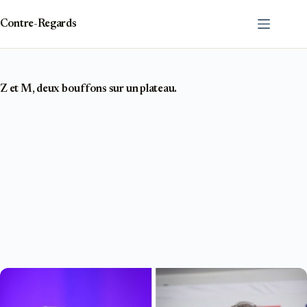
Passer
au
Contre-Regards
contenu
Z et M, deux bouffons sur un plateau.