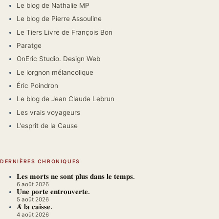
Le blog de Nathalie MP
Le blog de Pierre Assouline
Le Tiers Livre de François Bon
Paratge
OnEric Studio. Design Web
Le lorgnon mélancolique
Éric Poindron
Le blog de Jean Claude Lebrun
Les vrais voyageurs
L’esprit de la Cause
DERNIÈRES CHRONIQUES
𝐋𝐞𝐬 𝐦𝐨𝐫𝐭𝐬 𝐧𝐞 𝐬𝐨𝐧𝐭 𝐩𝐥𝐮𝐬 𝐝𝐚𝐧𝐬 𝐥𝐞 𝐭𝐞𝐦𝐩𝐬.
6 août 2026
𝐔𝐧𝐞 𝐩𝐨𝐫𝐭𝐞 𝐞𝐧𝐭𝐫𝐨𝐮𝐯𝐞𝐫𝐭𝐞.
5 août 2026
𝐀̀ 𝐥𝐚 𝐜𝐚𝐢𝐬𝐬𝐞.
4 août 2026