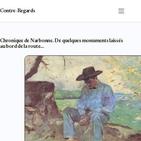
Passer
au
Contre-Regards
contenu
Chronique de Narbonne. De quelques monuments laissés
au bord de la route…