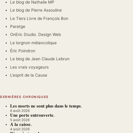
Le blog de Nathalie MP
Le blog de Pierre Assouline
Le Tiers Livre de François Bon
Paratge
OnEric Studio. Design Web
Le lorgnon mélancolique
Éric Poindron
Le blog de Jean Claude Lebrun
Les vrais voyageurs
L’esprit de la Cause
DERNIÈRES CHRONIQUES
𝐋𝐞𝐬 𝐦𝐨𝐫𝐭𝐬 𝐧𝐞 𝐬𝐨𝐧𝐭 𝐩𝐥𝐮𝐬 𝐝𝐚𝐧𝐬 𝐥𝐞 𝐭𝐞𝐦𝐩𝐬.
6 août 2026
𝐔𝐧𝐞 𝐩𝐨𝐫𝐭𝐞 𝐞𝐧𝐭𝐫𝐨𝐮𝐯𝐞𝐫𝐭𝐞.
5 août 2026
𝐀̀ 𝐥𝐚 𝐜𝐚𝐢𝐬𝐬𝐞.
4 août 2026